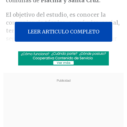
comunas de
Placilla y Santa Cruz
.
El objetivo del estudio, es conocer la
conveniencia
técnica, económica, social,
territorial y ambiental
, relativa a la
LEER ARTICULO COMPLETO
seguridad de las personas, para mejorar
o construir una conexión vial que
permita consolidar la conectividad entre
ambas comunas.
Revisa también
Colombiano fue asesinado a balazos en un cité
de La Cisterna
Kast arribó a Colombia para asistir a la
asunción de Abelardo de la Espriella