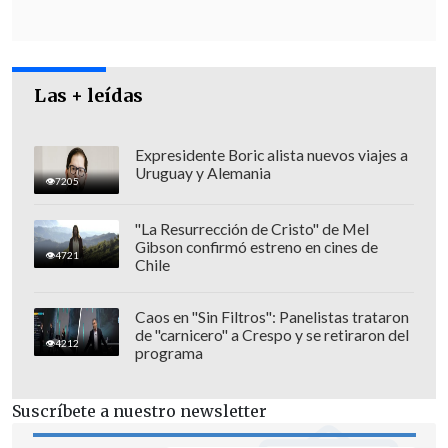
sobre nivel, ciclovías, iluminación y una
serie de factores que no estuvieron en el
proceso del proyecto anterior".
Las + leídas
Expresidente Boric alista nuevos viajes a
Uruguay y Alemania
7205
"La Resurrección de Cristo" de Mel
Gibson confirmó estreno en cines de
4721
Chile
Caos en "Sin Filtros": Panelistas trataron
de "carnicero" a Crespo y se retiraron del
4212
programa
Suscríbete a nuestro newsletter
Vialidad sostuvo conversaciones con
EFE
,