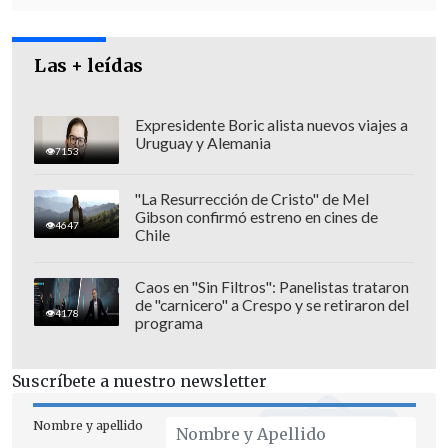
Las + leídas
Expresidente Boric alista nuevos viajes a
Uruguay y Alemania
7153
"La Resurrección de Cristo" de Mel
Gibson confirmó estreno en cines de
4647
Chile
Caos en "Sin Filtros": Panelistas trataron
de "carnicero" a Crespo y se retiraron del
4178
programa
Se espera que los blindados estén
disponibles para su operación en marzo
Suscríbete a nuestro newsletter
de 2023.
Nombre y apellido