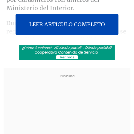
Ministerio del Interior.
Durante esta jornada, la autoridad
LEER ARTICULO COMPLETO
regional confirmó que "efectivamente
se
nos solicitó tener disponibilidad para
comprar cuatro vehículos Bastion
,
estuvimos disponibles a hacerlo y luego
el gobierno evaluó que era mejor hacer
esa compra directamente".
Revisa también
Kast arribó a Colombia para asistir a la
asunción de Abelardo de la Espriella
Cayó banda que operaba secuestros, armas y
drogas en Osorno