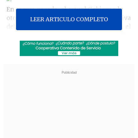
En marzo pasado, el actual Gobierno le
otorgó urgencia a la iniciativa legislativa
LEER ARTICULO COMPLETO
debido al incremento de estos casos en el
país, por ello, tras
su aprobación, quedó
en condición de ser promulgado como
ley de la República, situación que
ocurrirá en julio próximo.
Revisa también
ACOT: Timonel PPD llama al Gobierno a "no
pasarse de listo" al intensificar castigos
Trama bielorrusa: Exministra Vivanco declara
por segundo día ante Fiscalía