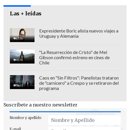
contactarse con esos menores".
Las + leídas
Expresidente Boric alista nuevos viajes a
Uruguay y Alemania
6738
"La Resurrección de Cristo" de Mel
Gibson confirmó estreno en cines de
4176
Chile
Caos en "Sin Filtros": Panelistas trataron
de "carnicero" a Crespo y se retiraron del
3863
programa
Suscríbete a nuestro newsletter
"Es importante que los padres sepan
con quién chatean sus hijos y que los
Nombre y apellido
obliguen a tener los computadores en
E-mail