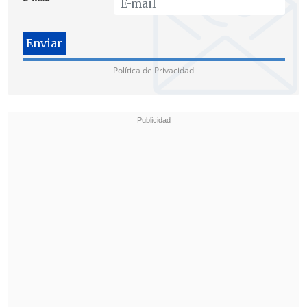
un lugar de acceso común y no en un
dormitorio cerrado",
enfatizó el
parlamentario.
Política de Privacidad
Implacables contra los pederastas
La iniciativa legislativa confiere a las
policías la interceptación de las
comunicaciones y a usar agentes
encubiertos, previa autorización de un
juez.
Por ello, el ministro de Justicia, Felipe
Bulnes, valoró la iniciativa del senador
Walker y aseguró que
"es vital tener una