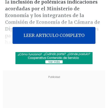
la
inclusión de polémicas indicaciones
acordadas por el Ministerio de
Economía y los integrantes de la
Comisión de Economía de la Cámara de
Diputados
, las que llevaron a que en los
LEER ARTICULO COMPLETO
pasillos del Parlamento ya se esté
hablando de un
"Caso medidores 2"
.
El espíritu de la iniciativa, y como salió
de la Comisión de Economía del Senado,
busca que los bancos se hagan
responsables por cualquier caso de
fraude que sufra un consumidor en su
tarjeta.
Revisa también