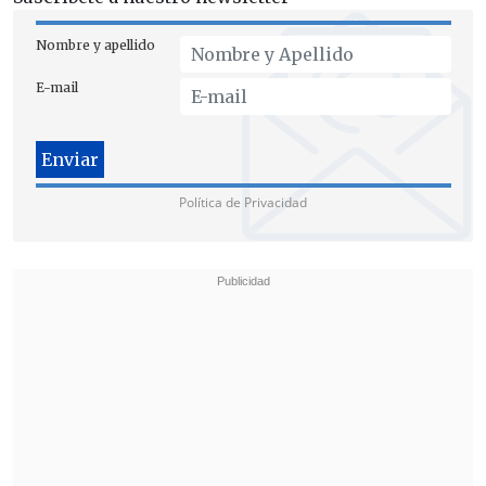
Nombre y apellido
Ossandón: Ministerio de Economía no
E-mail
está para defender a los bancos
Ante estos cambios, el impulsor de la
iniciativa, senador
Manuel José
Política de Privacidad
Ossandón
(RN)
, acusó lobby de la
industria e hizo un duro emplazamiento
al Ministerio de Economía: "La
responsabilidad del Ministerio de
Economía es velar por el interés público
y no por el de los bancos".
"
Aquí se hizo un tremendo lobby del
Ministerio y lograron que en la Cámara
de Diputados cambiaran el proyecto
,