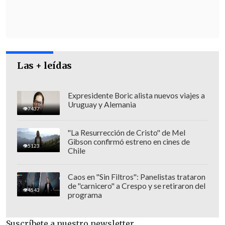
dinero robado
, pasando de tres a siete
días.
Incluso,
si un banco determina que no
hubo fraude, puede quitarle el dinero
repuesto al cliente
sin necesidad de la
Las + leídas
sentencia de un tribunal.
Expresidente Boric alista nuevos viajes a
Uruguay y Alemania
7437
"La Resurrección de Cristo" de Mel
Gibson confirmó estreno en cines de
5123
Chile
Caos en "Sin Filtros": Panelistas trataron
de "carnicero" a Crespo y se retiraron del
4543
programa
Suscríbete a nuestro newsletter