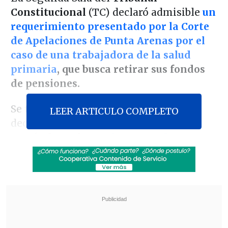
Constitucional
(TC) declaró admisible
un
requerimiento presentado por la Corte
de Apelaciones de Punta Arenas por el
caso de una trabajadora de la salud
primaria
, que busca retirar sus fondos
de pensiones.
Se trata del segundo requerimiento
LEER ARTICULO COMPLETO
declarado admisible por el TC,
sumándose al
caso de una profesora
jubilada de Antofagasta que quiere
retirar sus ahorros
para pagar unas
deudas.
Revisa también