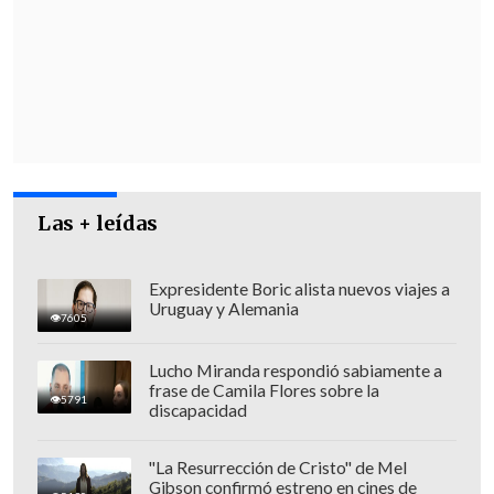
que fue acogido por la Primera Sala de la
Corte de Apelaciones de Punta Arenas,
por lo que
el tribunal presentó una
consulta al TC para que determine si es
aplicable el Decreto Ley 3.500
, en
oposición al derecho de propiedad
garantizado por la Constitución.
Las + leídas
Expresidente Boric alista nuevos viajes a
Uruguay y Alemania
7605
Lucho Miranda respondió sabiamente a
frase de Camila Flores sobre la
5791
discapacidad
"La Resurrección de Cristo" de Mel
Gibson confirmó estreno en cines de