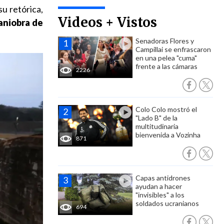
u retórica,
Videos + Vistos
aniobra de
Senadoras Flores y
Campillai se enfrascaron
en una pelea "cuma"
frente a las cámaras
2226
Colo Colo mostró el
"Lado B" de la
multitudinaria
bienvenida a Vozinha
871
Capas antidrones
ayudan a hacer
"invisibles" a los
soldados ucranianos
694