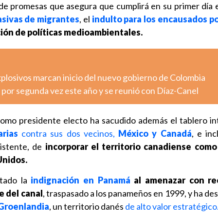
e promesas que asegura que cumplirá en su primer día e
sivas de migrantes
, el
indulto para los encausados po
ión de políticas medioambientales.
xplosivos marcan inicio del nuevo gobierno de Colombia
 por segunda vez este año y se reunió con Díaz-Canel
como presidente electo ha sacudido además el tablero in
rias
contra sus dos vecinos,
México y Canadá
, e in
istente, de
incorporar el territorio canadiense como
Unidos.
tado la
indignación en Panamá
al amenazar con re
 del canal
, traspasado a los panameños en 1999, y ha d
Groenlandia
, un territorio danés
de alto valor estratégico