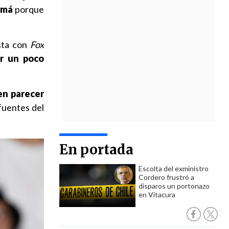
amá
porque
sta con
Fox
r un poco
en parecer
fuentes del
En portada
Escolta del exministro
Cordero frustró a
disparos un portonazo
en Vitacura