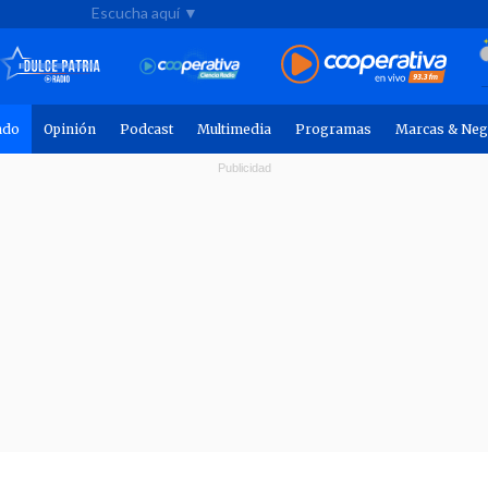
Escucha aquí ▼
ndo
Opinión
Podcast
Multimedia
Programas
Marcas & Neg