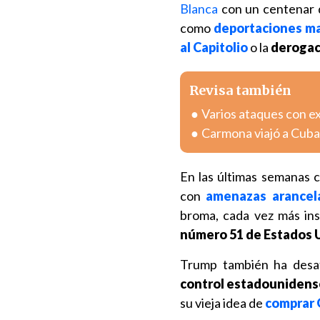
Blanca
con un centenar d
como
deportaciones ma
al Capitolio
o la
derogac
Revisa también
Varios ataques con e
Carmona viajó a Cuba
En las últimas semanas 
con
amenazas arancela
broma, cada vez más ins
número 51 de Estados 
Trump también ha desa
control estadounidense
su vieja idea de
comprar 