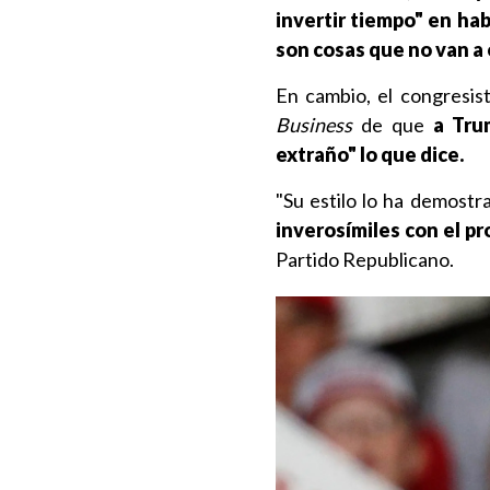
invertir tiempo" en ha
son cosas que no van a o
En cambio, el congresis
Business
de que
a Tru
extraño" lo que dice.
"Su estilo lo ha demostr
inverosímiles con el p
Partido Republicano.