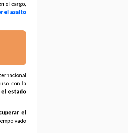
n el cargo,
r el asalto
ternacional
cluso con la
 el estado
cuperar el
esempolvado
.