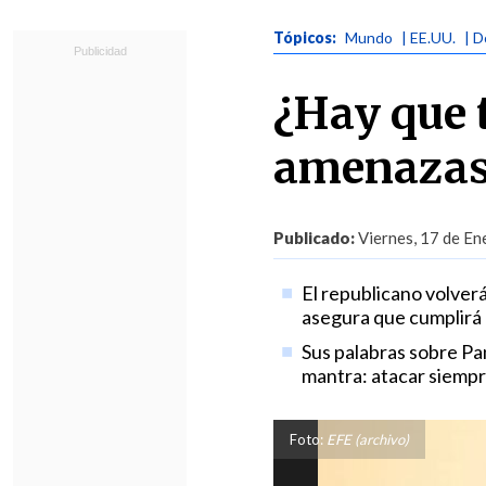
Tópicos:
Mundo
| EE.UU.
| 
¿Hay que 
amenazas
Publicado:
Viernes, 17 de En
El republicano volver
asegura que cumplirá e
Sus palabras sobre Pa
mantra: atacar siempr
Foto:
EFE (archivo)