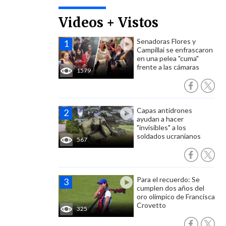
Videos + Vistos
Senadoras Flores y
Campillai se enfrascaron
en una pelea "cuma"
frente a las cámaras
1579
Capas antidrones
ayudan a hacer
"invisibles" a los
soldados ucranianos
567
Para el recuerdo: Se
cumplen dos años del
oro olímpico de Francisca
Crovetto
325