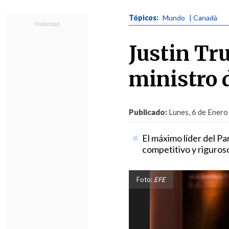
Tópicos:
Mundo
| Canadá
Justin Tr
ministro 
Publicado:
Lunes, 6 de Enero
El máximo líder del Par
competitivo y riguroso
Foto:
EFE