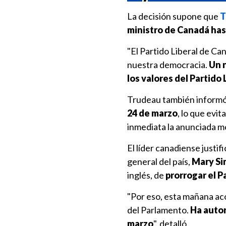
La decisión supone que
T
ministro de Canadá has
"El Partido Liberal de Can
nuestra democracia.
Un n
los valores del Partido 
Trudeau también inform
24 de marzo
, lo que evi
inmediata la anunciada m
El líder canadiense justi
general del país,
Mary S
inglés, de
prorrogar el P
"Por eso, esta mañana ac
del Parlamento.
Ha autor
marzo
", detalló.