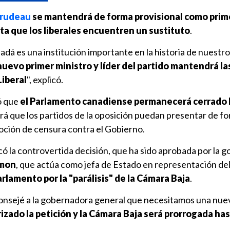
rudeau
se mantendrá de forma provisional como prim
ta que los liberales encuentren un sustituto
.
adá es una institución importante en la historia de nuestro
uevo primer ministro y líder del partido mantendrá la
Liberal
", explicó.
ó que
el Parlamento canadiense permanecerá cerrado 
tará que los partidos de la oposición puedan presentar de f
oción de censura contra el Gobierno.
ficó la controvertida decisión, que ha sido aprobada por la
imon
, que actúa como jefa de Estado en representación de
arlamento por la "parálisis" de la Cámara Baja
.
onsejé a la gobernadora general que necesitamos una nue
izado la petición y la Cámara Baja será prorrogada has