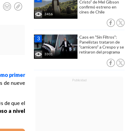
Cristo" de Mel Gibson
confirmó estreno en
cines de Chile
3416
Caos en "Sin Filtros":
Panelistas trataron de
"carnicero" a Crespo y se
retiraron del programa
3301
omo primer
s de nueve
és de que el
so a nivel