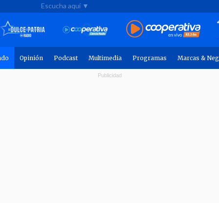
Escucha aquí ▼
ndo
Opinión
Podcast
Multimedia
Programas
Marcas & Neg