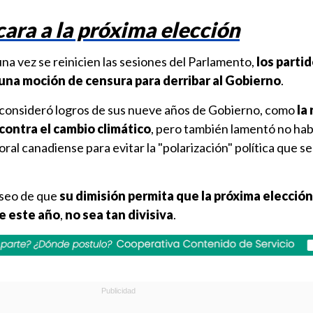
cara a la próxima elección
a vez se reinicien las sesiones del Parlamento,
los partid
una moción de censura para derribar al Gobierno
.
consideró logros de sus nueve años de Gobierno, como
la
 contra el cambio climático
, pero también lamentó no ha
ral canadiense para evitar la "polarización" política que se 
eseo de que
su dimisión permita que la próxima elecció
de este año
,
no sea tan divisiva
.