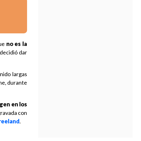
que
no es la
 decidió dar
nido largas
che, durante
gen en los
gravada con
Freeland
.