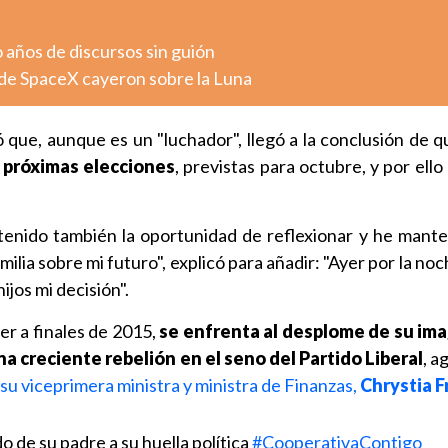
o años de discursos sin guión
de SpaceX cayeron sobre la Luna
ó que, aunque es un "luchador", llegó a la conclusión de 
s próximas elecciones
, previstas para octubre, y por ello
 tenido también la oportunidad de reflexionar y he mante
ilia sobre mi futuro", explicó para añadir: "Ayer por la no
ijos mi decisión".
er a finales de 2015,
se enfrenta al desplome de su ima
a creciente rebelión en el seno del Partido Liberal
, a
 su viceprimera ministra y ministra de Finanzas,
Chrystia 
o de su padre a su huella política
#CooperativaContigo