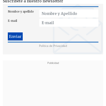
acerca de lo que habría ocurrido aquí",
Suscríbete a nuestro newsletter
sostuvo.
Nombre y apellido
E-mail
Política de Privacidad
Bernarda Vera
En cuanto al caso de
Bernarda Vera,