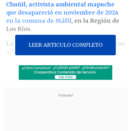
Chuñil, activista ambiental mapuche
que desapareció en noviembre de 2024
en la comuna de Máfil
, en la Región de
Los Ríos.
La aproximación del Instituto a este caso
LEER ARTICULO COMPLETO
apunta en la misma dirección "que
determinó la
Comisión Interamericana
de Derechos Humanos
a través de una
medida cautelar, en julio de este año
, que
le ordenó al Estado de Chile redoblar sus
esfuerzos para esclarecer lo ocurrido con
Julia Chuñil", explicó a
Cooperativa
su
director, Yerko Ljubetic.
Revisa también