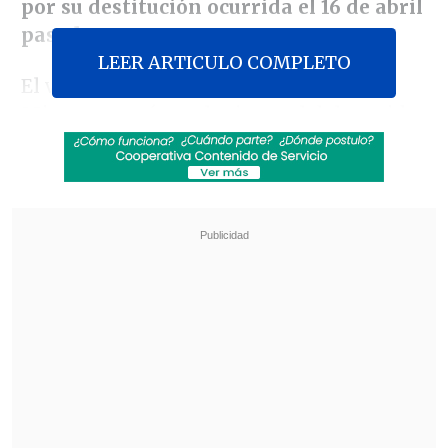
por su destitución ocurrida el 16 de abril
pasado.
LEER ARTICULO COMPLETO
El vicepresidente de la tienda, Sergio
Mico, aseguró que la timonel del partido,
Soledad Alvear, "fue informada de esto
hace dos semanas atrás", y que ha vivido
un proceso "francamente injusto".
Revisa también
Camioneros piden al Gobierno construir túnel
con Argentina ante estancamiento en Los
Libertadores
La Pintana: Tres detenidos por vender drogas
en casas blindadas con placas y picaportes de
acero