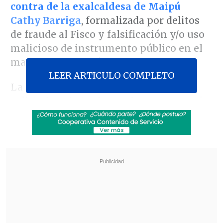
contra de la exalcaldesa de Maipú
Cathy Barriga
, formalizada por delitos
de fraude al Fisco y falsificación y/o uso
malicioso de instrumento público en el
marco de su gestión municipal.
LEER ARTICULO COMPLETO
La defensa de la exjefa comunal
solicitaba rebajar, luego de tres meses de
ser decretada, la medida cautelar por el
arresto domiciliario nocturno, sin
embargo, la justicia lo rechazó
, según
consignó
La Tercera
.
Revisa también
Estallido social: Gobierno confirmó que
"pronto" resolverá las solicitudes de indulto