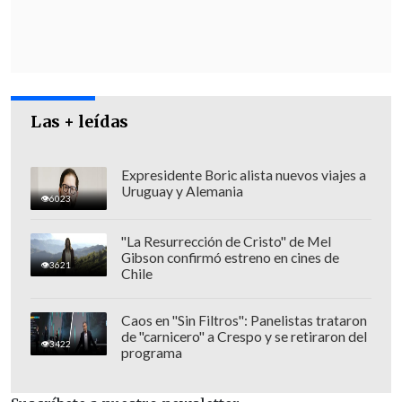
cautelar, creemos que es proporcional,
así lo consideró también el juez; le
presentamos los nuevos antecedentes
que dan cuenta de que
no existe
ninguna duda en relación al déficit y
Las + leídas
justamente el tribunal tuvo esos
antecedentes nuevos
también en
Expresidente Boric alista nuevos viajes a
Uruguay y Alemania
consideración".
6023
"La Resurrección de Cristo" de Mel
Gibson confirmó estreno en cines de
3621
Chile
Caos en "Sin Filtros": Panelistas trataron
de "carnicero" a Crespo y se retiraron del
3422
programa