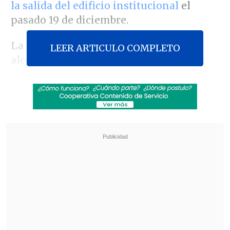
la salida del edificio institucional
el
pasado 19 de diciembre.
La situación ocurrió en medio de los
LEER ARTICULO COMPLETO
alegatos que se realizaban en el TC por
un requerimiento presentado por Chile
Vamos contra el proyecto que endurece
los requisitos para optar a
libertades
condicionales a quienes estén
condenados por violaciones a los
derechos humanos
.
Revisa también
Servel denunció al PDG ante Fiscalía por
irregularidades en gastos electorales
Día del Niño: Comercio se prepara con más