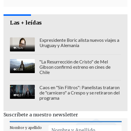
afectando la paz social de la Nación".
Las + leídas
El presidente del TC pidió, además, una
serie de diligencias y que la querella sea
derivada al fiscal
Francisco Jacir
, quien le
Expresidente Boric alista nuevos viajes a
Uruguay y Alemania
tomó declaración.
7428
"La Resurrección de Cristo" de Mel
Gibson confirmó estreno en cines de
5118
Chile
Caos en "Sin Filtros": Panelistas trataron
de "carnicero" a Crespo y se retiraron del
4537
programa
Suscríbete a nuestro newsletter
Nombre y apellido