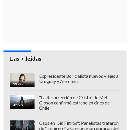
abierto", dijo el diputado y presidente de
Convergencia Social, Diego Ibáñez.
"Para que siga abierto debe haber una
reforma constitucional que necesita
cuatro séptimos, 89 votos. En cualquier
escenario, si se quiere avanzar hacia un
tercer proceso constituyente,
se
Las + leídas
requieren votos de todas las bancadas
y
un nuevo acuerdo, y, frente a ello,
hemos
Expresidente Boric alista nuevos viajes a
Uruguay y Alemania
señalado como alianza de Gobierno que
6081
hoy no están las condiciones
para
"La Resurrección de Cristo" de Mel
iniciar un tercer proceso constituyente",
Gibson confirmó estreno en cines de
3669
agregó el legislador.
Chile
Caos en "Sin Filtros": Panelistas trataron
de "carnicero" a Crespo y se retiraron del