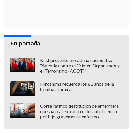
seis puntos
, llegando
al 38 por ciento de
la preferencia
, su cifra más alta en los
últimos meses.
En contraparte, la opción
En Contra cayó
En portada
tres puntos y quedó en 46 por ciento
,
por lo que la diferencia entre ambas
Kast presentó en cadena nacional su
alternativas se estrechó a solo ocho
"Agenda contra el Crimen Organizado y
puntos.
el Terrorismo (ACOT)"
Hiroshima recuerda los 81 años de la
bomba atómica
Corte ratificó destitución de enfermera
que viajó al extranjero durante licencia
por hijo gravemente enfermo