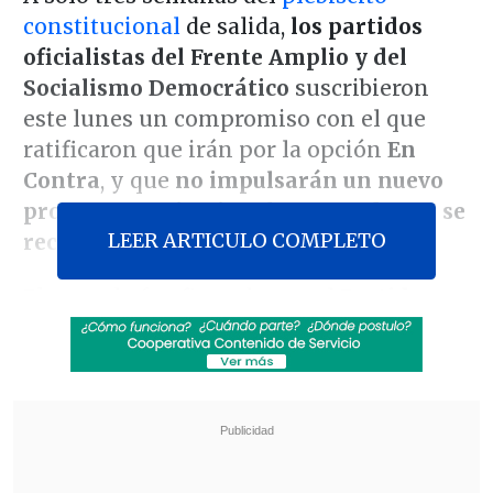
constitucional
de salida,
los partidos
oficialistas del Frente Amplio y del
Socialismo Democrático
suscribieron
este lunes un compromiso con el que
ratificaron que irán por la opción
En
Contra
, y que
no impulsarán un nuevo
proceso constitucional en caso de que se
LEER ARTICULO COMPLETO
rechace la actual propuesta.
El acuerdo fue firmado por el
Partido
Socialista, Partido Comunista,
Convergencia Social, Revolución
Democrática, Partido Por la Democracia,
Partido Liberal, Partido Radical, Partido
Comunes, Frente Regionalista Verde
Social y Acción Humanista.