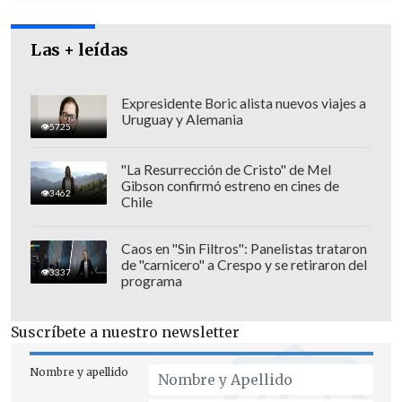
Las + leídas
Expresidente Boric alista nuevos viajes a
Uruguay y Alemania
5725
"La Resurrección de Cristo" de Mel
Gibson confirmó estreno en cines de
3462
Chile
Caos en "Sin Filtros": Panelistas trataron
de "carnicero" a Crespo y se retiraron del
La primera ronda de preguntas se dedicó
3337
programa
a
temas de contingencia
, que estuvo
protagonizada por la
candidata de Chile
Suscríbete a nuestro newsletter
Vamos, Evelyn Matthei
, quien al
ser
consultada por su
bullada frase sobre el
Nombre y apellido
Plan Nacional de Búsqueda de Detenidos