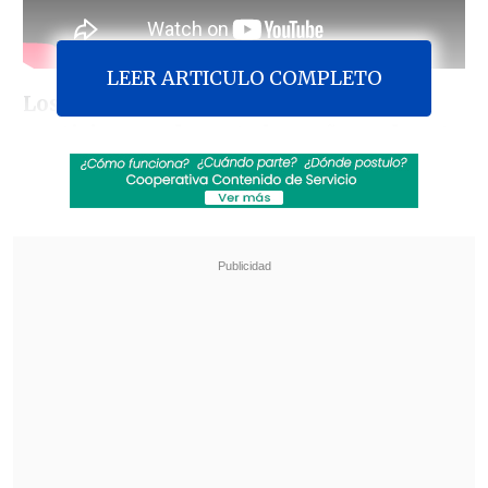
LEER ARTICULO COMPLETO
Los ocho candidatos presidenciales
participaron durante la mañana de este
martes en el debate radial organizado
por Archi
, el cual fue transmitido por
más de mil emisoras a nivel nacional.
El foro, que contempló cuatro rondas de
preguntas, estuvo moderado por Daniel
Silva, junto a cuatro periodistas a cargo:
Soledad Onetto, Cristina González,
Rodrigo Vergara y Mónica Pérez
, y se
realizó en el Salón Fresno de la Casa
Central de la Pontificia Universidad