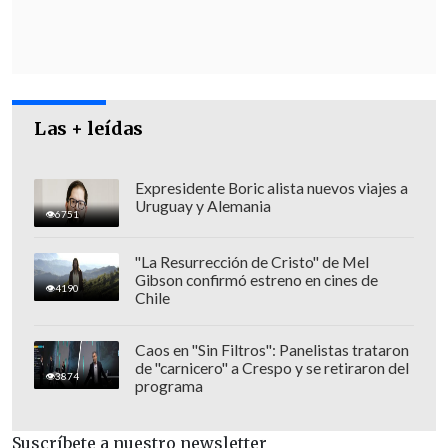
de visualizar cómo dibujamos entre
todos hoy el futuro
", expresó el ex
Mandatario.
Lagos dijo
esperar que "nuestras
Las + leídas
dirigencias estén a la altura de ese
desafío"
.
Expresidente Boric alista nuevos viajes a
Uruguay y Alemania
6751
"La Resurrección de Cristo" de Mel
Gibson confirmó estreno en cines de
4190
Chile
Caos en "Sin Filtros": Panelistas trataron
de "carnicero" a Crespo y se retiraron del
3874
programa
Suscríbete a nuestro newsletter