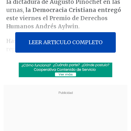
la dictadura de Augusto Pinochet en las
urnas,
la Democracia Cristiana entregó
este viernes el Premio de Derechos
Humanos Andrés Aylwin
.
Hasta la ceremonia asistieron
LEER ARTICULO COMPLETO
representantes del PS, del PPD, del
Partido Radical, de Ciudadanos y también
de Revolución Democrática, y entre los
invitados especiales estuvo el ex
Presidente
Ricardo Lagos
, quien junto
con resaltar la figura del fallecido
abogado DC
planteó el desafío de la
centroizquierda de construir futuro
.
Revisa también