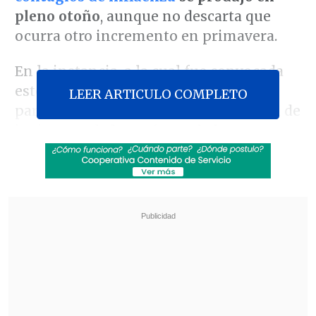
pleno otoño
, aunque no descarta que
ocurra otro incremento en primavera.
En la instancia, a la cual fue convocada
este martes junto a sus subsecretarios
LEER ARTICULO COMPLETO
para abordar su gestión de la campaña de
invierno y de las enfermedades
respiratorias, Aguilera reconoció que
este año ha habido un "adelantamiento
de las
muertes por influenza
"
.
Revisa también
Conductor de aplicación fue baleado en
encerrona en Santiago Centro
Con Kast e Infantino: La investidura de