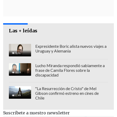
semana epidemiológica 20 y la 21
", o sea,
entre el 12 y el 25 de mayo
.
Las + leídas
Expresidente Boric alista nuevos viajes a
Uruguay y Alemania
7626
Lucho Miranda respondió sabiamente a
frase de Camila Flores sobre la
5869
discapacidad
"La Resurrección de Cristo" de Mel
Gibson confirmó estreno en cines de
5199
Chile
No obstante, "
esto no significa que no
podamos ver un segundo peak en
Suscríbete a nuestro newsletter
primavera
. Hay años en que se ha