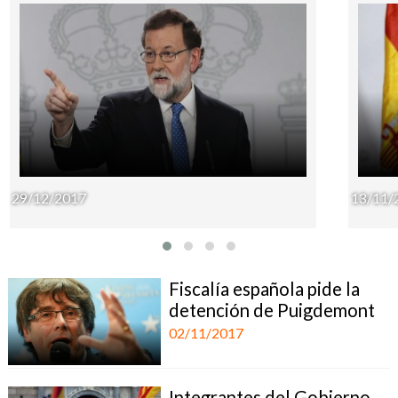
29/12/2017
13/11/
Fiscalía española pide la
detención de Puigdemont
02/11/2017
Integrantes del Gobierno