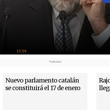
11:14
Nuevo parlamento catalán
Rajo
se constituirá el 17 de enero
lle