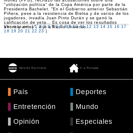
Núñez (PPD), rechazó las acusaciones sobre una
"utilización política" de la Copa América por parte de la
Presidenta Bachelet. "En el Gobierno anterior Sebastián
Piñera, pese a la resistencia de Bielsa y de varios de los
jugadores, invadía Juan Pinto Durán y se ganó la
calificación de yeta… Es cosa de ver los resultados
Ver más en: |
1
2
3
4
5
6
7
8
9
10
11
12
13
14
15
16
17
ahora y antes", dijo a Radio Universo.
18
19
20
21
22
23
|
Versión Escritorio
Ir a Portada
País
Deportes
Entretención
Mundo
Opinión
Especiales