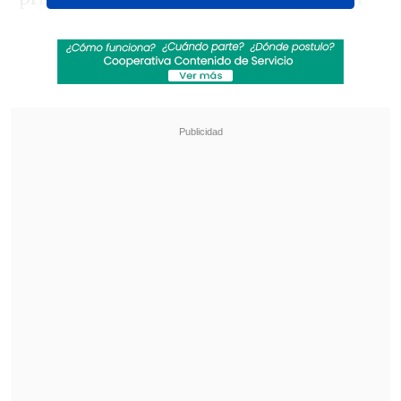
Chile para el periodismo deportivo, con
una gran cobertura de la Primera
División Chilena y, en particular, de la
selección nacional de fútbol.
Revisa también
Rockódromo en Cooperativa: Ruido Austral y
Runkuwe, festivales de Magallanes y
O'Higgins
Congreso Futuro: Joven chilena es la primera
embajadora latinoamericana de física cuántica
La última incorporación al portafolio de
NSN se une a propiedades mediáticas
existentes, incluyendo Sports Mole, Top