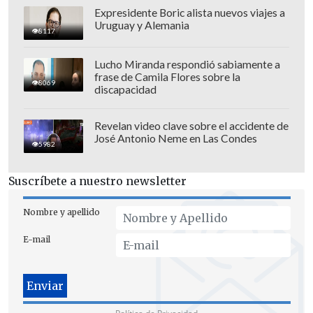
Expresidente Boric alista nuevos viajes a
Uruguay y Alemania
8117
Lucho Miranda respondió sabiamente a
frase de Camila Flores sobre la
8069
discapacidad
Revelan video clave sobre el accidente de
José Antonio Neme en Las Condes
5982
Suscríbete a nuestro newsletter
Nombre y apellido
NSN retendrá a periodistas del equipo
para mantener la autoridad, el tono y la
E-mail
voz del contenido que potenció a
Alairelibre como una marca mediática
consolidada dentro del espacio deportivo