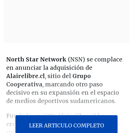
North Star Network
(NSN) se complace
en anunciar la adquisición de
Alairelibre.cl
, sitio del
Grupo
Cooperativa
, marcando otro paso
decisivo en su expansión en el espacio
de medios deportivos sudamericanos.
Fundado en 2018,
Alairelibre.cl ha
crecido en reputación
como uno de los
LEER ARTICULO COMPLETO
principales y más atractivos medios en