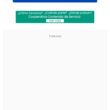
unos ejemplares con la clásica portada
hecha por Jordi Sánchez.
"Esa misma
tapa de ese año es la que está hoy en la
edición aniversario"
, dice la escritora.
Revisa también
Seremi de las Culturas es acusado de censurar
presentación de libro sobre Colonia Dignidad y
Auschwitz
Fuertes recortes y nuevas modalidades:
Confirman cambios para Fondos Cultura 2027
Ahora este 2022 se reeditó con esa
misma imagen de una mujer de pelo
verde.
"La elección no es casual"
, dice la