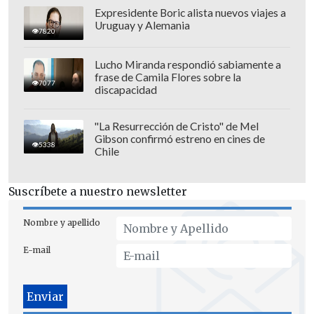
Expresidente Boric alista nuevos viajes a
Uruguay y Alemania
7820
Lucho Miranda respondió sabiamente a
frase de Camila Flores sobre la
7077
discapacidad
"La Resurrección de Cristo" de Mel
Gibson confirmó estreno en cines de
5338
Chile
"Y además resiste el paso del tiempo,
por eso la gente lo puede leer hoy como
Suscríbete a nuestro newsletter
lo hizo hace 40 años. Aunque las
circunstancias son diferentes, las
Nombre y apellido
emociones son siempre las mismas"
,
E-mail
expresó.