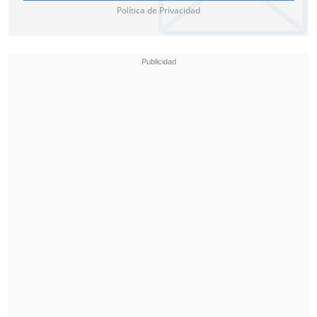
Política de Privacidad
Además destacan obras como "Kafka en
la orilla" de Haruki Murakami, "El
cuento de la criada" de Margaret Atwood,
"Juego de Tronos" de George R.R. Martin
y "Crónica de una muerte anunciada" de
Gabriel García Márquez.