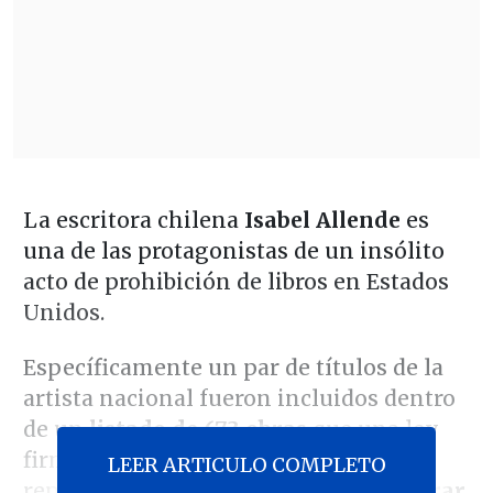
La escritora chilena
Isabel Allende
es
una de las protagonistas de un insólito
acto de prohibición de libros en Estados
Unidos.
Específicamente un par de títulos de la
artista nacional fueron incluidos dentro
de un
listado de 673 obras
que una ley
firmada por el gobernador
LEER ARTICULO COMPLETO
republicano Ron DeSantis ordenó
retirar