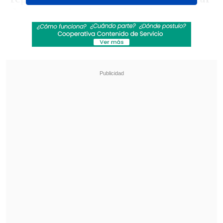
de las escuelas
del condado de Orange en
Florida.
Revisa también
Seremi de las Culturas es acusado de censurar
presentación de libro sobre Colonia Dignidad y
Auschwitz
Fuertes recortes y nuevas modalidades:
Confirman cambios para Fondos Cultura 2027