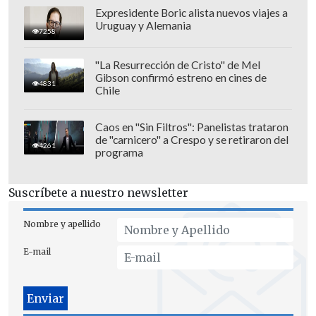
contenido LGBTQ
. De acuerdo al decreto
Expresidente Boric alista nuevos viajes a
Uruguay y Alemania
estas referencias no son apropiadas para
7258
menores de edad.
"La Resurrección de Cristo" de Mel
Gibson confirmó estreno en cines de
En el largo listado del ibros que deberán
4831
Chile
ser retirados se encuentra el clásico
"La
casa de los espíritus"
de Allende, además
Caos en "Sin Filtros": Panelistas trataron
de "carnicero" a Crespo y se retiraron del
de su libro
"Más allá del invierno"
del
4261
programa
año 2017.
Suscríbete a nuestro newsletter
Nombre y apellido
E-mail