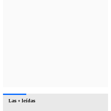
Con el resultado,
Antofagasta tomó el
liderato del Grupo C,
que comparten con
Cobresal, La Serena y Cobreloa.
Las + leídas