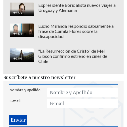
El próximo partido de ambos equipos en
Expresidente Boric alista nuevos viajes a
la Copa Chile será la próxima semana, en
Uruguay y Alemania
7971
el Estadio Zorros del Desierto de Calama.
Lucho Miranda respondió sabiamente a
frase de Camila Flores sobre la
7479
discapacidad
"La Resurrección de Cristo" de Mel
Gibson confirmó estreno en cines de
5393
Chile
Suscríbete a nuestro newsletter
Nombre y apellido
E-mail