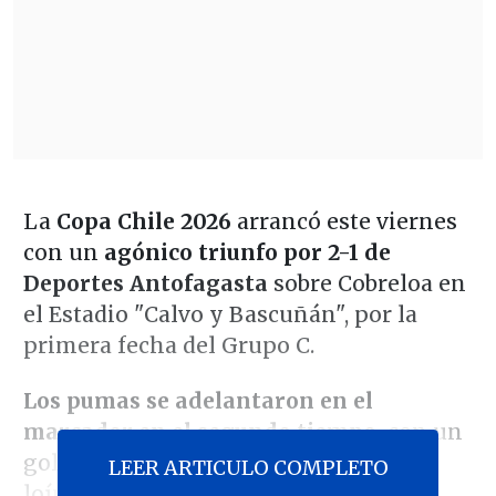
La
Copa Chile 2026
arrancó este viernes
con un
agónico triunfo por 2-1 de
Deportes Antofagasta
sobre Cobreloa en
el Estadio "Calvo y Bascuñán", por la
primera fecha del Grupo C.
Los pumas se adelantaron en el
marcador en el segundo tiempo,
con un
gol de
Brayan Hurtado
(52'), pero los
LEER ARTICULO COMPLETO
loínos reaccionaron y igualaron cinco