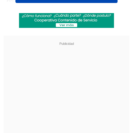
minutos después, con un penal
ejecutado por
Gustavo Gotti
(57').
Revisa también
[VIDEO] Balón enviado fuera de la cancha
provocó un choque de tránsito en Uruguay
No pasó inadvertido: Las deficientes
luminarias en el clásico de Coquimbo ante La
Serena
Cuando parecía que terminaba el partido
igualado, en el tiempo agregado apareció
Hurtado para firmar su doblete y
decretar la victoria de los dueños de casa
(90+6').