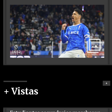
🕑
16:52
+
+ Vistas