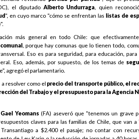
DC), el diputado
Alberto Undurraga
, quien reconoc
ud
", en cuyo marco "cómo se enfrentan las
listas de es
".
ción más general en todo Chile: que efectivament
 comunal
, porque hay comunas que lo tienen todo, com
ansversal. Eso es para seguridad, para educación, para 
eral. Eso, además, por supuesto, de los temas de
segu
le", agregó el parlamentario.
s a resolver como el
precio del transporte público, el re
irección del Trabajo y el presupuesto para la Agencia 
a
Gael Yeomans
(FA) aseveró que "tenemos un grave pr
supuestos claves para las familias de Chile, que van a 
Transantiago a $2.400 el pasaje; no contar con recur
miento de Ley Karin o la reducción de jornadas a 40 horas,