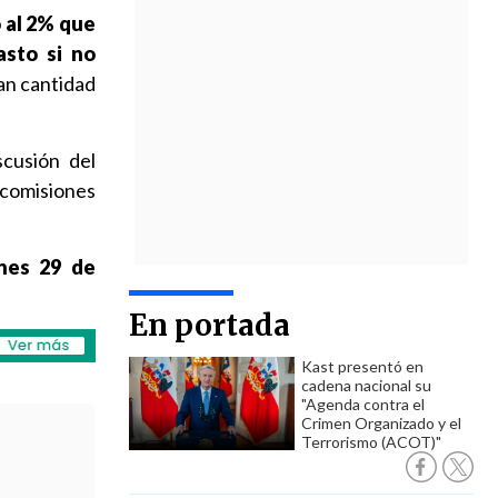
o al 2% que
asto si no
ran cantidad
scusión del
 comisiones
nes 29 de
En portada
Kast presentó en
cadena nacional su
"Agenda contra el
Crimen Organizado y el
Terrorismo (ACOT)"