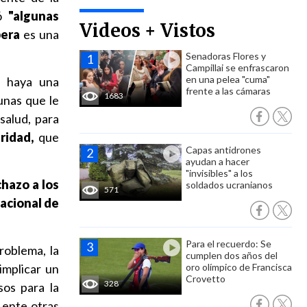
ió
"algunas
Videos + Vistos
pera
es una
Senadoras Flores y
Campillai se enfrascaron
en una pelea "cuma"
e haya una
frente a las cámaras
1683
unas que le
salud, para
ridad,
que
Capas antidrones
ayudan a hacer
"invisibles" a los
chazo a los
soldados ucranianos
571
Nacional de
Para el recuerdo: Se
oblema, la
cumplen dos años del
implicar un
oro olímpico de Francisca
Crovetto
328
sos para la
 ente otras