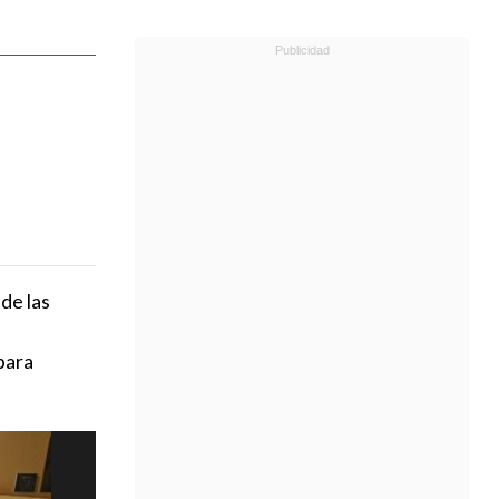
de las
para