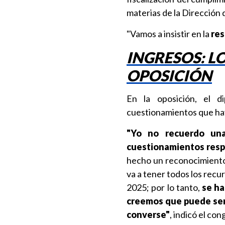
materias de la Dirección d
"Vamos a insistir en la
res
INGRESOS: L
OPOSICIÓN
En la oposición, el 
cuestionamientos que hay
"Yo no recuerdo una
cuestionamientos respe
hecho un reconocimiento
va a tener todos los rec
2025; por lo tanto,
se ha
creemos que puede ser 
converse"
, indicó el con