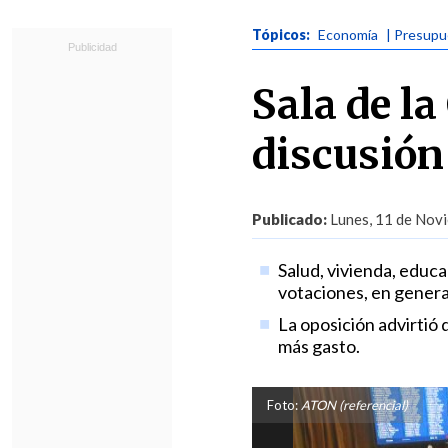
Tópicos:
Economía
| Presup
Sala de l
discusión
Publicado:
Lunes, 11 de Novi
Salud, vivienda, educa
votaciones, en general
La oposición advirtió 
más gasto.
Foto:
ATON (referencial)