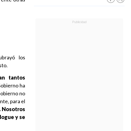
ubrayó los
sto.
an tantos
obierno ha
Gobierno no
te, para el
. Nosotros
logue y se