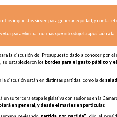
o: Los impuestos sirven para generar equidad, y con la re
etos para eliminar normas que introdujo la oposición a la
ara la discusión del Presupuesto dado a conocer por el 
,
se establecieron los
bordes para el gasto público y el
la discusión están en distintas partidas, como la de
salud
á en su tercera etapa legislativa con sesiones en la Cámara
tará en general, y desde el martes en particular.
a semana revisando
partida por partida"
, dijo el presi