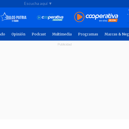
Escucha aquí ▼
ndo
Opinión
Podcast
Multimedia
Programas
Marcas & Neg