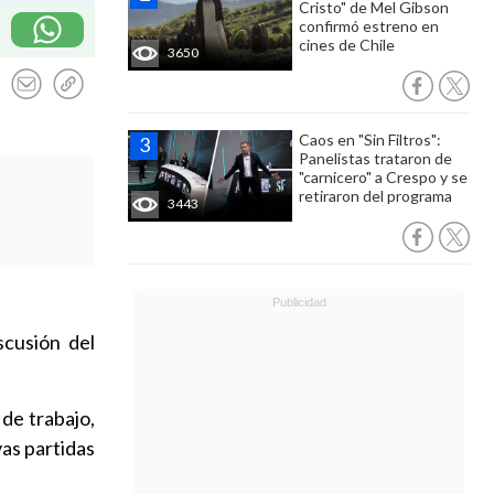
Cristo" de Mel Gibson
confirmó estreno en
cines de Chile
3650
Caos en "Sin Filtros":
Panelistas trataron de
"carnicero" a Crespo y se
retiraron del programa
3443
scusión del
 de trabajo,
vas partidas