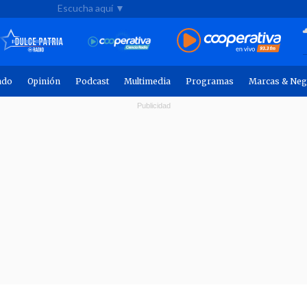
Escucha aquí ▼
ndo
Opinión
Podcast
Multimedia
Programas
Marcas & Neg