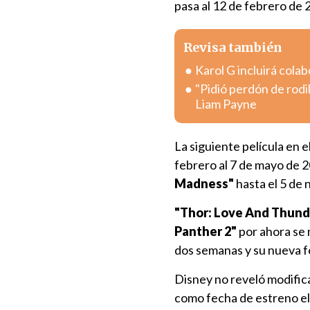
pasa al 12 de febrero de 
Revisa también
Karol G incluirá col
"Pidió perdón de rodi
Liam Payne
La siguiente película en e
febrero al 7 de mayo de 
Madness"
hasta el 5 de
"Thor: Love And Thund
Panther 2"
por ahora se 
dos semanas y su nueva fe
Disney no reveló modific
como fecha de estreno el 