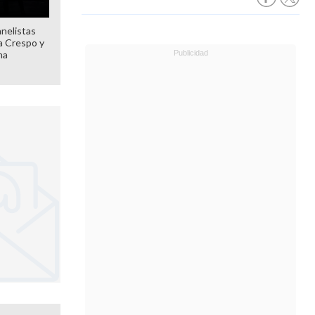
anelistas
 a Crespo y
ma