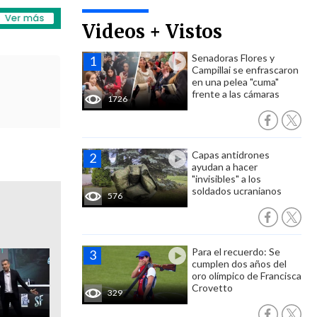
Videos + Vistos
Senadoras Flores y
Campillai se enfrascaron
en una pelea "cuma"
frente a las cámaras
1726
Capas antidrones
ayudan a hacer
"invisibles" a los
soldados ucranianos
576
Para el recuerdo: Se
cumplen dos años del
oro olímpico de Francisca
Crovetto
329