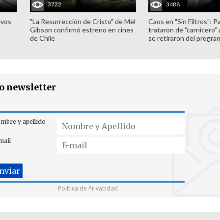
3722
3488
evos
"La Resurrección de Cristo" de Mel
Caos en "Sin Filtros": P
Gibson confirmó estreno en cines
trataron de "carnicero"
de Chile
se retiraron del progra
ro newsletter
mbre y apellido
mail
Política de Privacidad