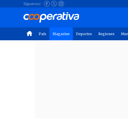
Síguenos:
País
Magazine
Deportes
Regiones
Mu