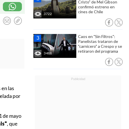
Cristo" de Mel Gibson
confirmó estreno en
cines de Chile
3722
Caos en "Sin Filtros":
Panelistas trataron de
"carnicero" a Crespo y se
retiraron del programa
3488
 en las
velada por
 1 de mayo
ls"
, que