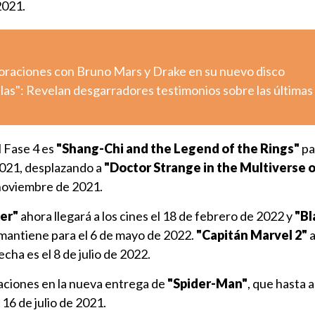
2021.
aboraciones con Bruno Mars y Drake en su nuevo disco
llas": Revelan desgarradores testimonios sobre las últimas
l Fase 4 es
"Shang-Chi and the Legend of the Rings"
pa
2021, desplazando a
"Doctor Strange in the Multiverse 
 noviembre de 2021.
er"
ahora llegará a los cines el 18 de febrero de 2022 y
"Bl
mantiene para el 6 de mayo de 2022.
"Capitán Marvel 2"
a
cha es el 8 de julio de 2022.
aciones en la nueva entrega de
"Spider-Man"
, que hasta 
16 de julio de 2021.