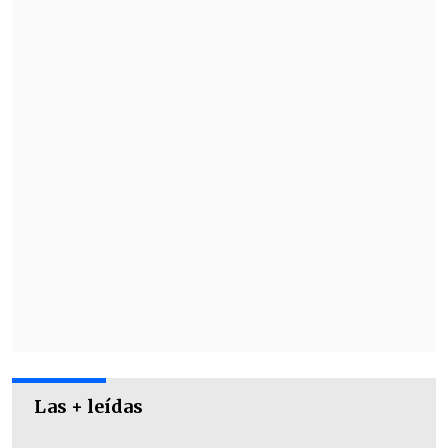
admiración, talento y sexualidad.
Adele será parte de un elenco que
también integra la chilena Lux Pascal,
además de
Nicholas Hoult, Aaron
Taylor-Johnson, Colin Firth, Paul
Bettany y Hunter Schafer
.
Las + leídas