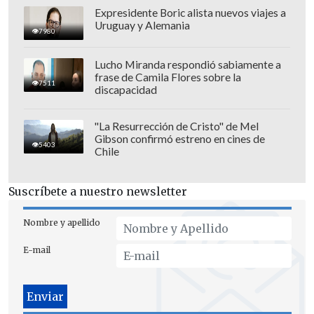
Expresidente Boric alista nuevos viajes a
Uruguay y Alemania
7980
La película se encuentra en fase de
Lucho Miranda respondió sabiamente a
frase de Camila Flores sobre la
preproducción y se espera que su
7511
discapacidad
estreno sea durante la
segunda mitad de
2026
.
"La Resurrección de Cristo" de Mel
Gibson confirmó estreno en cines de
5403
Chile
Suscríbete a nuestro newsletter
Nombre y apellido
E-mail