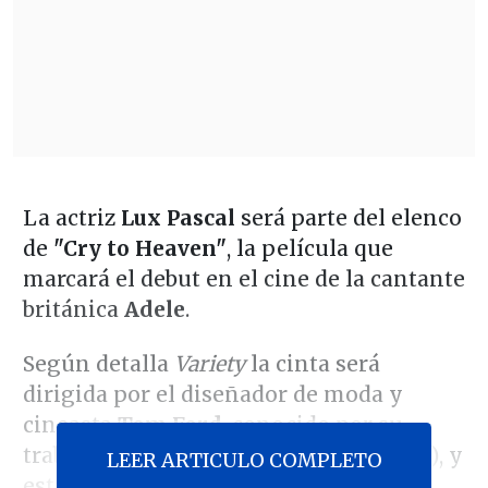
La actriz
Lux Pascal
será parte del elenco
de
"Cry to Heaven"
, la película que
marcará el debut en el cine de la cantante
británica
Adele
.
Según detalla
Variety
la cinta será
dirigida por el diseñador de moda y
cineasta
Tom Ford
, conocido por su
trabajo en "Animales nocturnos" (2016), y
LEER ARTICULO COMPLETO
estará basada en la novela del mismo