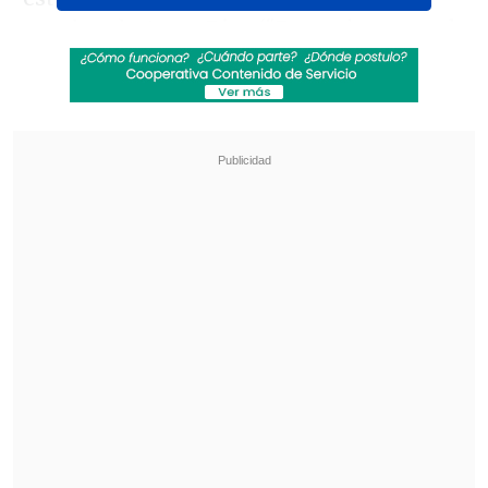
nombre de
Anne Rice
("Entrevista con el
vampiro").
Revisa también
Revelan video clave sobre el accidente de
José Antonio Neme en Las Condes
"Heated Rivalry" suma a dos nuevos
protagonistas: cuándo se estrena su segunda
temporada
El libro se ambienta en la Italia del siglo
XVIII y sigue a dos hombres que son
castrados para seguir el oficio de los
castrati soprano, y cuyas vidas se ven
entrelazadas en una trama de traiciones,