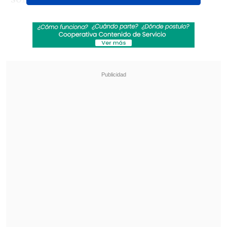
Cárcamo
informara que no seguirá en la
animación del evento
.
Revisa también
Tras despedida de "Hay que decirlo": Gissella
Gallardo revela complejo momento de salud
Rockódromo en Cooperativa: La previa del Día
del Rock Chileno
Saavedra asumirá la animación por parte
de
Canal 13
y compartirá con
María Luisa
Godoy
, de
TVN
, en la edición 2024 del
festival, que será la última de la actual
alianza de ambos canales.