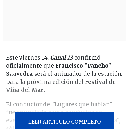
Este viernes 14,
Canal 13
confirmó
oficialmente que
Francisco "Pancho"
Saavedra
será el animador de la estación
para la próxima edición del
Festival de
Viña del Mar
.
El conductor de "Lugares que hablan"
fue anunciado como conductor del
evento veraniego en el matinal "Tu Día",
LEER ARTICULO COMPLETO
sólo horas después de que
Martín