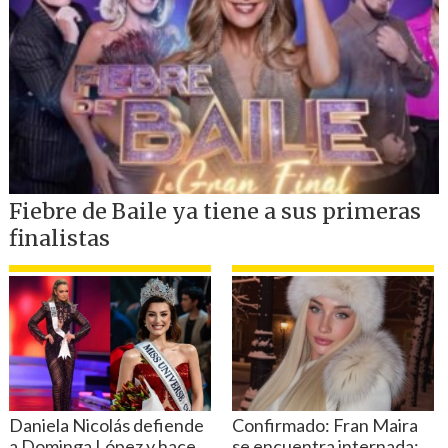
conversación con
Cooperativa
, René
Lues indicó que
la alcaldesa Ripamonti
"ha sido muy condescendiente con los
canales.
Entonces, yo creo que ha tenido
dificultades de asumir un rol de control".
El concejal democratacristiano señaló
que en las bases del festival se establecen
dos instancias de presentación de la
parrilla programática al municipio, en
ellos "
la alcaldesa tiene la facultad de
rechazar un cantante y pedir su
remplazo
".
Igualmente, reparó que "cuando hice
presente esta situación en el concejo,
al
final (de la reunión) se acercó ella