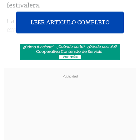
festivalera.
La polémica comenzó luego que Lues
LEER ARTICULO COMPLETO
enviara una misiva a la jefa comunal,
citando una columna de
Alberto Mayol
en la que se refiere al artista mexicano
como una
figura que hace apología de la
violencia y los enfrentamientos
armados
, del crimen organizado y la
corrupción, del narcotráfico y de los
cárteles de la droga, todo en encausado
en la denominada "narcocultura".
Revisa también
Cartelera de conciertos 2026 en Chile