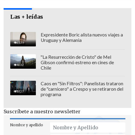
aprovechar este escenario para darle un
poco de pega a cosas más culturales
.
Las + leídas
Antes, al menos, había la deferencia",
afirmó.
Expresidente Boric alista nuevos viajes a
Uruguay y Alemania
6539
"La Resurrección de Cristo" de Mel
Gibson confirmó estreno en cines de
4032
Chile
Caos en "Sin Filtros": Panelistas trataron
de "carnicero" a Crespo y se retiraron del
3727
programa
Suscríbete a nuestro newsletter
Nombre y apellido