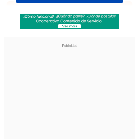
Revisa también
Karol G incluirá colaboraciones con Bruno
Mars y Drake en su nuevo disco
"Pidió perdón de rodillas": Revelan
desgarradores testimonios sobre las últimas
horas de Liam Payne
Derrochando glamour y sensualidad con
temas como "End of an Era,Break My
Heart,Levitating" y "These Walls", la
artista logró conquistar a los presentes.
Dua Lipa versionó a La Ley
Tras cantar "Tu Falta de Querer" de Mon