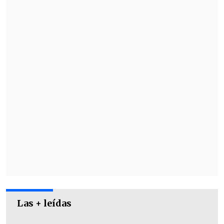
Laferte durante su primer show, el
mundo estaba expectante respecto al
cover que interpretaría en su segunda
presentación.
Las + leídas
"Muchas gracias por su amor, energía y