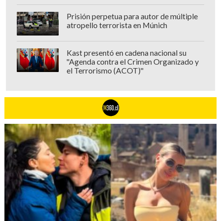
actos y diversos cambios de vestuario- de
Prisión perpetua para autor de múltiple
cómo complacer al público con un
atropello terrorista en Múnich
espectáculo de primer nivel.
Kast presentó en cadena nacional su
"Agenda contra el Crimen Organizado y
el Terrorismo (ACOT)"