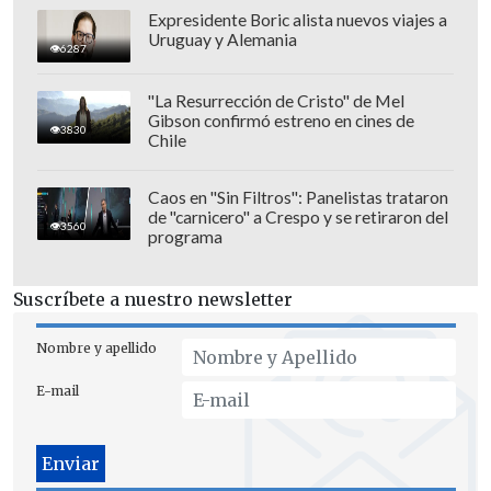
Expresidente Boric alista nuevos viajes a
apoyo (...) esta noche
he elegido una
Uruguay y Alemania
6287
canción muy especial: 'El Duelo' de La
Ley
", dijo al presentar la canción.
"La Resurrección de Cristo" de Mel
Gibson confirmó estreno en cines de
3830
Chile
Caos en "Sin Filtros": Panelistas trataron
de "carnicero" a Crespo y se retiraron del
3560
programa
Suscríbete a nuestro newsletter
Nombre y apellido
E-mail