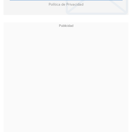
Política de Privacidad
Siguiendo con hits icónicos como
"Physical,Electricity" e "Illusion", a
temas más emotivos como "Happy For
You" y "Anything for Love", la cantautora
se tomó un momento para
pedirle al