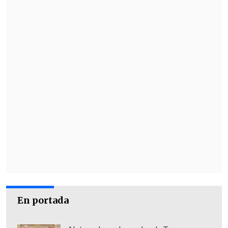
sobornos
que involucra a la empresa
comercializadora de medicamentos Suizo
Argentina y se habría producido con
conocimiento del mandatario.
Si bien los audios filtrados el pasado
viernes no hacen mención al escándalo
de corrupción, el periodista
Mauro
Federico aseguró contar con 50 minutos
de audios de la hermana del presidente,
según indicó la denuncia presentada
hoy por el Gobierno argentino.
Tras la denuncia y la solicitud de
allanamientos a Carnaval y a los dos
En portada
periodistas, el Sindicato de Prensa de
Buenos Aires (SiPreBA), reaccionó