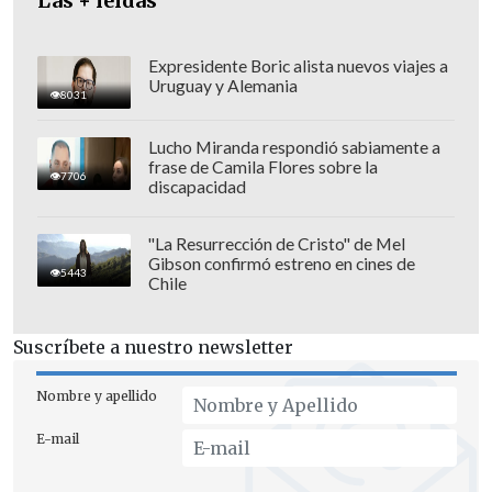
Las + leídas
El Ejecutivo también pidió la
intervención de la Justicia para frenar
Expresidente Boric alista nuevos viajes a
la difusión de más grabaciones de
Uruguay y Alemania
8031
Karina Milei,
solicitud que fue aceptada
y motivó una medida cautelar en la que
Lucho Miranda respondió sabiamente a
frase de Camila Flores sobre la
se ordenó "el cese de la difusión
7706
discapacidad
únicamente de audios grabados en la
Casa de Gobierno de la Nación".
"La Resurrección de Cristo" de Mel
Gibson confirmó estreno en cines de
5443
Chile
Suscríbete a nuestro newsletter
Nombre y apellido
E-mail