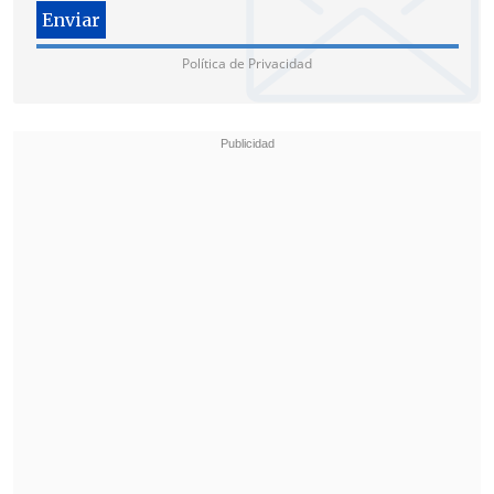
Política de Privacidad
La filtración de audios de Karina Milei se
produce en medio de un e
scándalo de
corrupción tras la difusión el pasado 20
de agosto de grabaciones de un
funcionario en las que describía un
esquema de recaudación de sobornos a
través de la Agencia Nacional de
Discapacidad (Andis).
En esas grabaciones,
la hermana del
presidente es señalada como una de las
beneficiarias del presunto esquema de