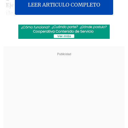
LEER ARTICULO COMPLETO
Ejecutivo, fueron grabados de manera
ilegal en la Casa de Gobierno.
El pedido fue incluido en una denuncia
presentada este lunes por el Ministerio
de Seguridad Nacional con el objetivo de
detener la difusión de audios
presuntamente grabados en la sede del
Ejecutivo, en los que
se escucha a Karina
Milei hablar de peleas al interior del
partido oficialista, La Libertad Avanza
(LLA).
Revisa también
Washington D.C. cumple un año bajo el
despliegue de la Guardia Nacional, el único