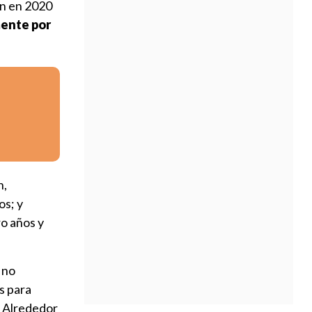
ín en 2020
ente por
n,
os; y
ro años y
 no
s para
. Alrededor