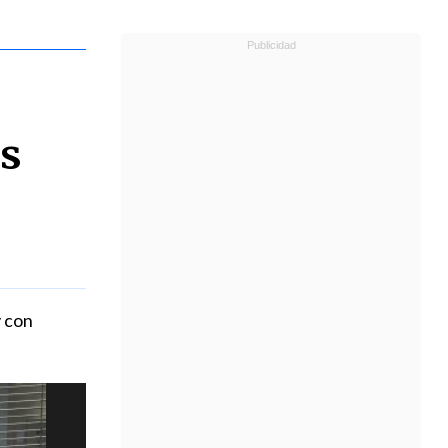
as
y con