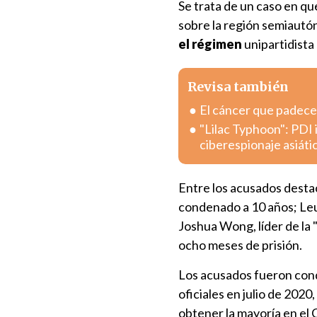
Se trata de un caso en qu
sobre la región semiautón
el régimen
unipartidista
Revisa también
El cáncer que padece 
"Lilac Typhoon": PDI 
ciberespionaje asiáti
Entre los acusados desta
condenado a 10 años; Leu
Joshua Wong, líder de la 
ocho meses de prisión.
Los acusados fueron cond
oficiales en julio de 202
obtener la mayoría en el