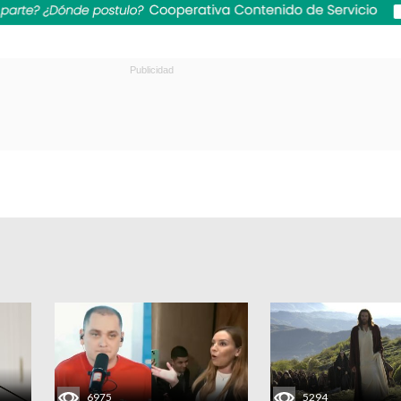
6975
5294