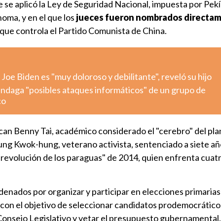
e se aplicó la Ley de Seguridad Nacional, impuesta por Pek
oma, y en el que los
jueces fueron nombrados directam
 que controla el Partido Comunista de China.
Joe Biden es "muy doloroso y debilitante", reveló su hijo
indaga "posibles ataques informáticos" de un grupo de
co
can Benny Tai, académico considerado el "cerebro" del pla
ng Kwok-hung, veterano activista, sentenciado a siete añ
"revolución de los paraguas" de 2014, quien enfrenta cuat
enados por organizar y participar en elecciones primarias
0, con el objetivo de seleccionar candidatos prodemocrático
 Consejo Legislativo y vetar el presupuesto gubernamental