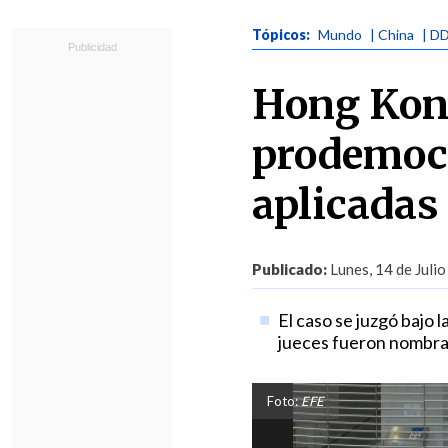
Tópicos:
Mundo
| China
| D
Hong Kong
prodemocr
aplicadas
Publicado:
Lunes, 14 de Julio
El caso se juzgó bajo 
jueces fueron nombra
Foto:
EFE