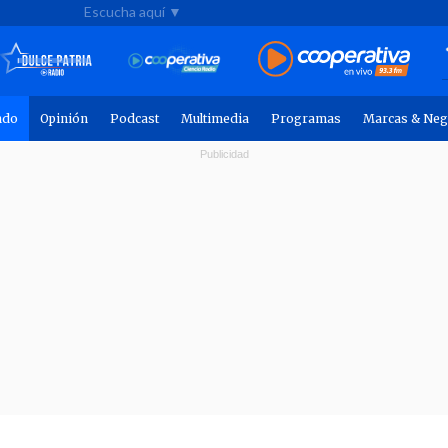
Escucha aquí ▼
ndo
Opinión
Podcast
Multimedia
Programas
Marcas & Neg