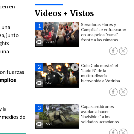
ecen en
Videos + Vistos
Senadoras Flores y
e una
Campillai se enfrascaron
a, junto
en una pelea "cuma"
frente a las cámaras
2209
ghts
 una
Colo Colo mostró el
"Lado B" de la
con fuerzas
multitudinaria
amplios
bienvenida a Vozinha
847
Capas antidrones
 la
ayudan a hacer
 y medios de
"invisibles" a los
soldados ucranianos
683