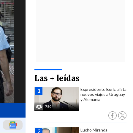
Las + leídas
Expresidente Boric alista
nuevos viajes a Uruguay
y Alemania
7804
Lucho Miranda