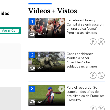
Videos + Vistos
nidad
Senadoras Flores y
Campillai se enfrascaron
en una pelea "cuma"
frente a las cámaras
1048
Capas antidrones
ayudan a hacer
"invisibles" a los
soldados ucranianos
559
Para el recuerdo: Se
cumplen dos años del
oro olímpico de Francisca
Crovetto
324