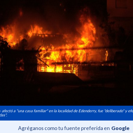
a- afectó a "una casa familiar" en la localidad de Edenderry, fue "deliberado" y e
das".
Agréganos como tu fuente preferida en
Google