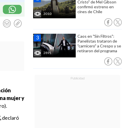
Cristo" de Mel Gibson
confirmó estreno en
cines de Chile
3010
Caos en "Sin Filtros":
Panelistas trataron de
"carnicero" a Crespo y se
retiraron del programa
2891
ación
na mujer y
ro).
,
declaró