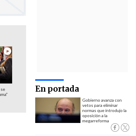
En portada
 se
uma"
Gobierno avanza con
vetos para eliminar
normas que introdujo la
oposición a la
megarreforma