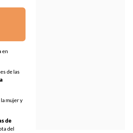
a en
es de las
la
 la mujer y
as de
ota del