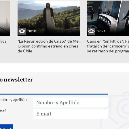
3010
2891
evos
"La Resurrección de Cristo" de Mel
Caos en "Sin Filtros": P
Gibson confirmó estreno en cines
trataron de "carnicero"
de Chile
se retiraron del progra
ro newsletter
mbre y apellido
mail