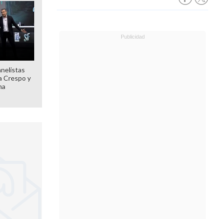
anelistas
 a Crespo y
ma