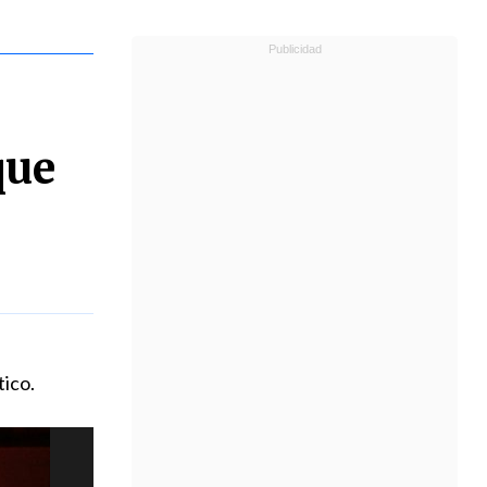
que
tico.