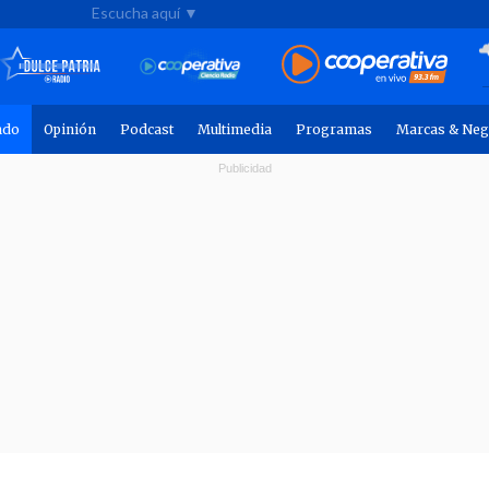
Escucha aquí ▼
ndo
Opinión
Podcast
Multimedia
Programas
Marcas & Neg