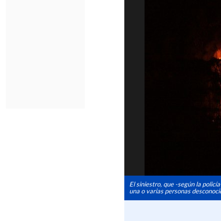
El siniestro, que -según la policí
una o varias personas desconoci