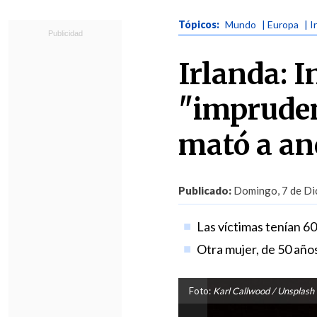
Tópicos:
Mundo
| Europa
| I
Irlanda: 
"impruden
mató a an
Publicado:
Domingo, 7 de Dic
Las víctimas tenían 6
Otra mujer, de 50 años
Foto:
Karl Callwood / Unsplash