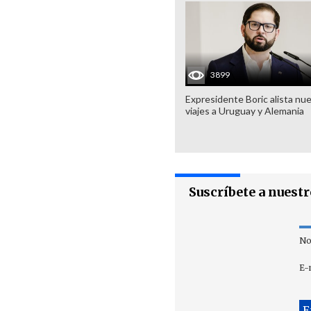
3899
Expresidente Boric alista nu
viajes a Uruguay y Alemania
Suscríbete a nuest
No
E-