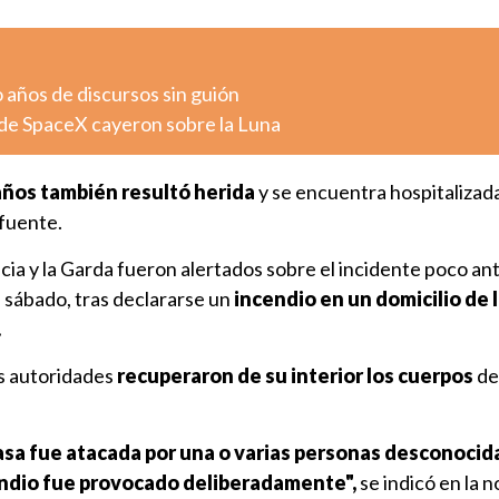
o años de discursos sin guión
de SpaceX cayeron sobre la Luna
años también resultó herida
y se encuentra hospitalizad
 fuente.
ia y la Garda fueron alertados sobre el incidente poco ant
sábado, tras declararse un
incendio en un domicilio de 
.
as autoridades
recuperaron de su interior los cuerpos
de
casa fue atacada por una o varias personas desconocid
ndio fue provocado deliberadamente",
se indicó en la n