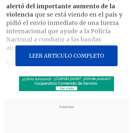
alertó del importante aumento de la
violencia
que se está viendo en el país y
pidió el envío inmediato de una fuerza
internacional que ayude a la Policía
Nacional a combatir a las bandas
armadas.
LEER ARTICULO COMPLETO
Esa operación, que Naciones Unidas
propuso ya el pasado octubre, se
mantiene hasta ahora bloqueada al no
haberse encontrado
ningún país
dispuesto a liderarla.
Revisa también
El estilo Petro: cuatro años de discursos sin