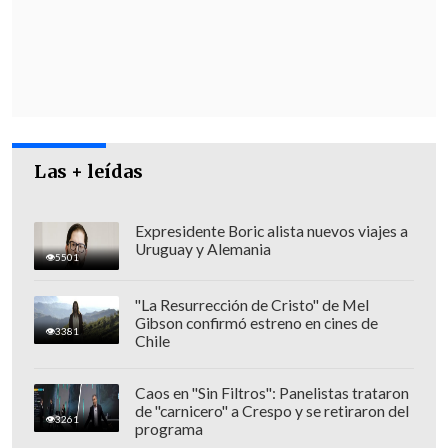
de la inseguridad en la región"
.
Las + leídas
Expresidente Boric alista nuevos viajes a
Uruguay y Alemania
5501
"La Resurrección de Cristo" de Mel
Gibson confirmó estreno en cines de
3381
Chile
"Los haitianos no pueden esperar.
Tenemos que actuar ahora", insistió
Caos en "Sin Filtros": Panelistas trataron
de "carnicero" a Crespo y se retiraron del
Salvador a los miembros del Consejo de
3261
programa