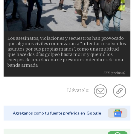
Los asesinatos, violaciones y secuestros han provocado
que algunos civiles comenzaran a "intentar resolver los
asuntos por sus propias manos", como una multitud
que hace dos días golpeó hasta morir y quemó los
cuerpos de una docena de presuntos miembros de una
banda armada.
EFE (archivo)
Llévatelo:
Agréganos como tu fuente preferida en
Google