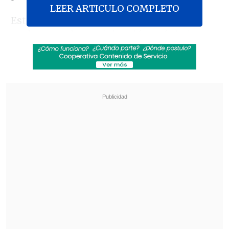
LEER ARTICULO COMPLETO
Estas elecciones presidenciales
registraron la participación más baja en
la historia de la República Islámica de
Irán, con
solo un 40% de los votantes
que acudieron a las urnas
, un dato que
muestra el descontento ciudadano por la
situación económica y la falta de
libertades.
Revisa también
Varios ataques con explosivos marcan inicio
del nuevo gobierno de Colombia
Carmona viajó a Cuba por segunda vez este
año y se reunió con Díaz-Canel