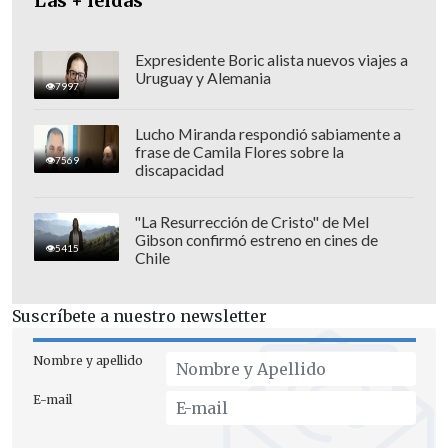
Las + leídas
Expresidente Boric alista nuevos viajes a
Uruguay y Alemania
7997
Lucho Miranda respondió sabiamente a
frase de Camila Flores sobre la
7569
discapacidad
En las elecciones
se ha impuesto el
"La Resurrección de Cristo" de Mel
Gibson confirmó estreno en cines de
reformista Pezeshkian con 10.415.991
5415
Chile
votos que suponen el 42,4% del total
,
seguido de cerca por
Jalili con 9.473.298
Suscríbete a nuestro newsletter
votos o el 38,6%.
Nombre y apellido
Lejos quedó el que fuera el favorito
E-mail
cuando comenzó la campaña electoral, el
pragmático conservador Mohammad