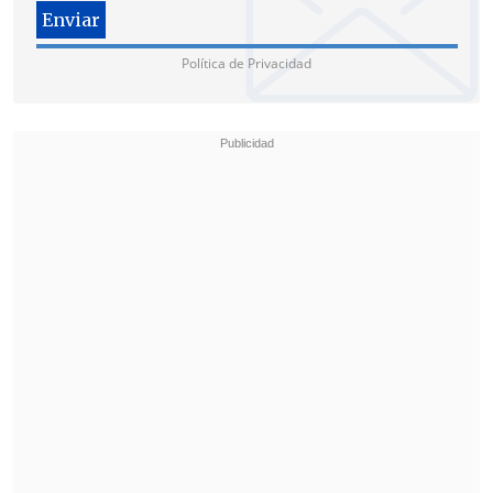
Baqer Qalibaf
, con
3.383.340 votos, el
13,79%,
y más allá el cuarto candidato es
Política de Privacidad
el
clérigo Mostafa Pourmohammadi
con
206.397 papeletas, el 0,8%.
Las elecciones se celebran para elegir al
sucesor del presidente
Ebrahim Raisí
,
quien
murió en un accidente de
helicóptero en mayo
, junto con otras
siete personas.
El mandatario iraní tiene capacidad de
decisión en cuestiones nacionales y en
menor medida en política exterior y de
seguridad en Irán, donde
Jameneí
ejerce
de jefe de Estado con vastos poderes.