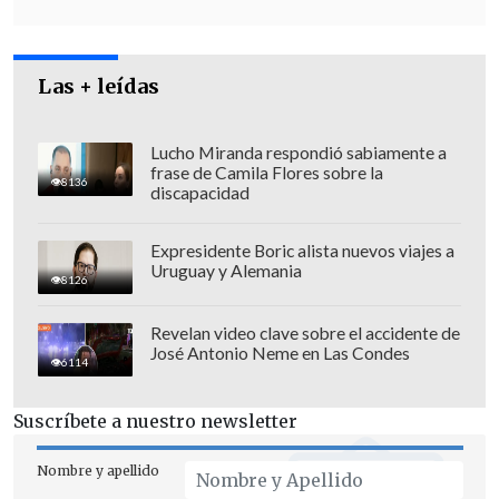
que
"registró la inactividad de los otros
Centros Nacionales de Coordinación y
Salvamento Marítimo
involucrados por
Las + leídas
área", en referencia a Libia y Malta.
Lucho Miranda respondió sabiamente a
frase de Camila Flores sobre la
8136
discapacidad
Expresidente Boric alista nuevos viajes a
Uruguay y Alemania
8126
Revelan video clave sobre el accidente de
José Antonio Neme en Las Condes
6114
Suscríbete a nuestro newsletter
Nombre y apellido