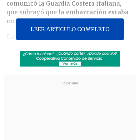
comunicó la Guardia Costera italiana,
que subrayó que
la embarcación estaba
en la zona de rescate de Libia.
LEER ARTICULO COMPLETO
Las operaciones de búsqueda de los
desaparecidos se está realizando con la
ayuda de
buques mercantes
y con dos
aviones de Frontex
, la agencia europea
para el control de las fronteras, añadió la
fuente en una nota.
Revisa también
El tifón Dolphin obligó a evacuar a más de
215.000 personas en Shanghái
Más de 4.300 personas han muerto en el
Líbano desde inicio de ofensiva israelí en