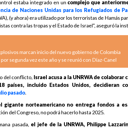
ontrol estaba integrado en un
complejo que anteriorme
ncia de Naciones Unidas para los Refugiados de Pa
, (y ahora) era utilizado por los terroristas de Hamás par
stas contra las tropas y el Estado de Israel", aseguró la ins
xplosivos marcan inicio del nuevo gobierno de Colombia
 por segunda vez este año y se reunió con Díaz-Canel
 del conflicto,
Israel acusa a la UNRWA de colaborar
18 países, incluido Estados Unidos, decidieran c
ulio pasado
.
el gigante norteamericano no entrega fondos a es
ción del Congreso, no podrá hacerlo hasta 2025.
emana pasada,
el jefe de la UNRWA, Philippe Lazzarini