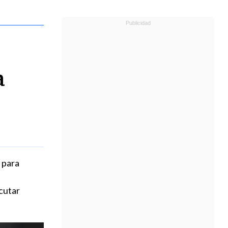
a
 para
cutar