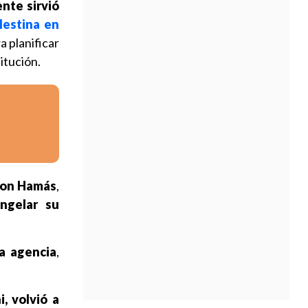
nte sirvió
lestina en
a planificar
titución.
 con Hamás
,
ongelar su
a agencia
,
, volvió a