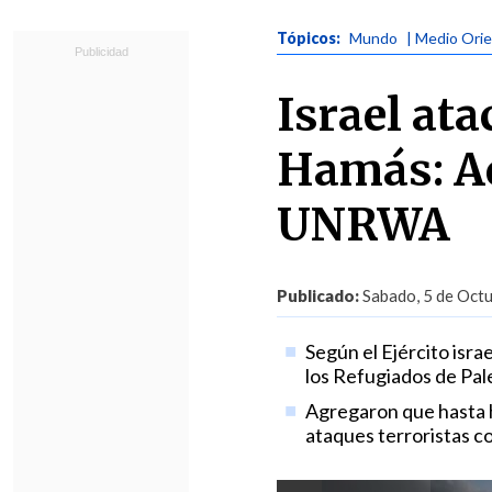
Tópicos:
Mundo
| Medio Ori
Israel at
Hamás: Ac
UNRWA
Publicado:
Sabado, 5 de Octu
Según el Ejército isra
los Refugiados de Pale
Agregaron que hasta h
ataques terroristas con