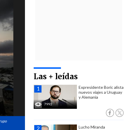
Las + leídas
Expresidente Boric alista
nuevos viajes a Uruguay
y Alemania
7992
grupo
Lucho Miranda