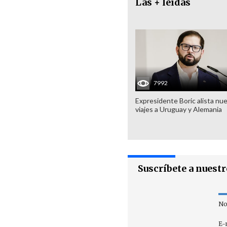
Las + leídas
7992
Expresidente Boric alista nu
viajes a Uruguay y Alemania
Suscríbete a nuest
No
E-