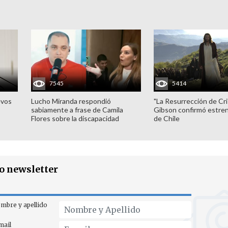
7545
5414
evos
Lucho Miranda respondió
"La Resurrección de Cri
sabiamente a frase de Camila
Gibson confirmó estren
Flores sobre la discapacidad
de Chile
ro newsletter
mbre y apellido
mail