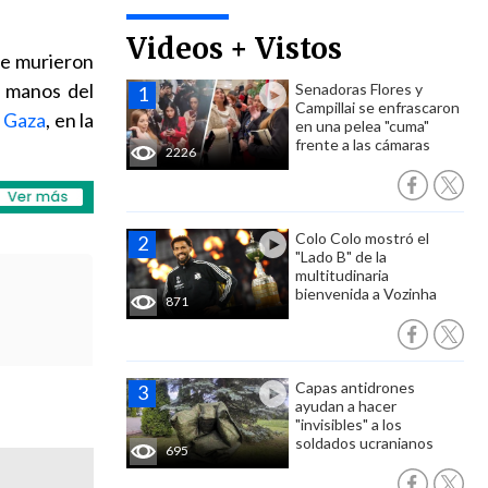
Videos + Vistos
que murieron
n manos del
Senadoras Flores y
Campillai se enfrascaron
a Gaza
, en la
en una pelea "cuma"
frente a las cámaras
2226
Colo Colo mostró el
"Lado B" de la
multitudinaria
bienvenida a Vozinha
871
Capas antidrones
ayudan a hacer
"invisibles" a los
soldados ucranianos
695