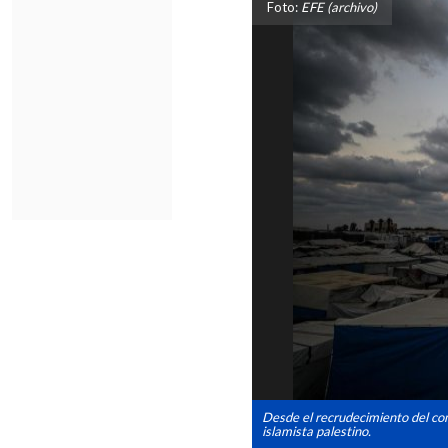
Foto:
EFE (archivo)
Desde el recrudecimiento del con
islamista palestino.