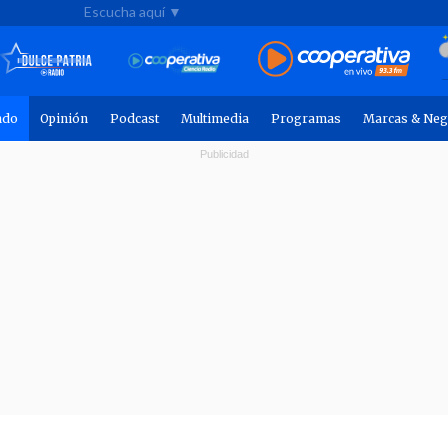
Escucha aquí ▼
ndo
Opinión
Podcast
Multimedia
Programas
Marcas & Neg