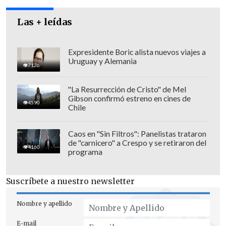
Cairo
, si bien se desconoce hasta el
momento si permanecerán en Egipto o
Las + leídas
se les permitirá viajar a otros países.
Expresidente Boric alista nuevos viajes a
Uruguay y Alemania
7126
"La Resurrección de Cristo" de Mel
Gibson confirmó estreno en cines de
4590
Chile
Caos en "Sin Filtros": Panelistas trataron
de "carnicero" a Crespo y se retiraron del
4160
programa
Suscríbete a nuestro newsletter
Nombre y apellido
E-mail