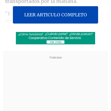
transportados por la mañana.
"El Servicio de Prisiones de Israel
LEER ARTICULO COMPLETO
concluye la liberación de terroristas
encarcelados,
de acuerdo con lo pactado
para el retorno de los rehenes
", informó
la institución, que aseguró que
los 1.968
presos, cuya liberación estaba prevista
para hoy
, a cambio de los rehenes
israelíes,
ya están en sus respectivos
destinos
.
Revisa también
Paz aseguró que "una nueva Bolivia está
naciendo" al conmemorar 201 años de
independencia