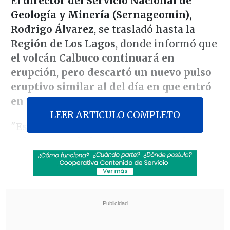
El
director del Servicio Nacional de
Geología y Minería (Sernageomin)
,
Rodrigo Álvarez
, se trasladó hasta la
Región de Los Lagos
, donde informó que
el volcán Calbuco continuará en
erupción
,
pero descartó un nuevo pulso
eruptivo similar al del día en que entró
en actividad
.
LEER ARTICULO COMPLETO
"
Es dable que puedan ocurrir nuevos
pulsos
,
pero de la misma manera le
hemos dado tranquilidad al intendente
que estimamos que el
peak
de la
columna de 60 kilómetros no va a volver
a ocurrir
", expresó Álvarez.
Revisa también