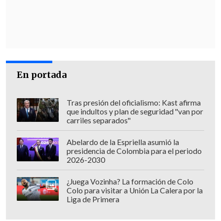
torno al crater del volcán
afirmando que
si se debe hacer uso de la fuerza pública
para sacarlos de ahí se va a hacer, por lo
que apeló al buen entendimiento con los
vecinos.
En portada
"Hemos apelado principalmente a la
conciencia y a la responsabilidad de las
Tras presión del oficialismo: Kast afirma
personas.
No está autorizado el
que indultos y plan de seguridad "van por
carriles separados"
pernoctar dentro de la zona de
restricciones
,
está claramente
Abelardo de la Espriella asumió la
informado
y quienes lo hacen, no
presidencia de Colombia para el periodo
2026-2030
solamente contravienen la instrucción
de la autoridad, sino que además ponen
¿Juega Vozinha? La formación de Colo
Colo para visitar a Unión La Calera por la
en peligro sus propias vidas", afirmó la
Liga de Primera
autoridad regional.