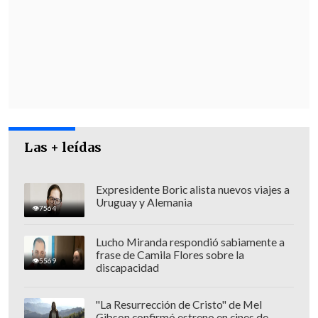
Una de las hipótesis que maneja también
el organismo es que
el volcán Osorno
,
que está cercano al Calbuco
,
pueda
desarrollar un lahar secundario a partir
de la acumulación de elementos
piroclásticos
emanados de la erupción
del pasado miércoles 22 de abril, dado
que este material se acumuló sobre la
Las + leídas
capa de hielo del macizo.
Expresidente Boric alista nuevos viajes a
Uruguay y Alemania
7564
Lucho Miranda respondió sabiamente a
frase de Camila Flores sobre la
5569
discapacidad
"La Resurrección de Cristo" de Mel
Gibson confirmó estreno en cines de