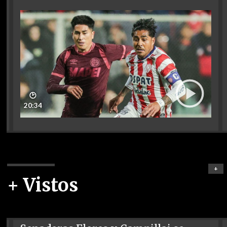
🕑
20:34
+
+ Vistos