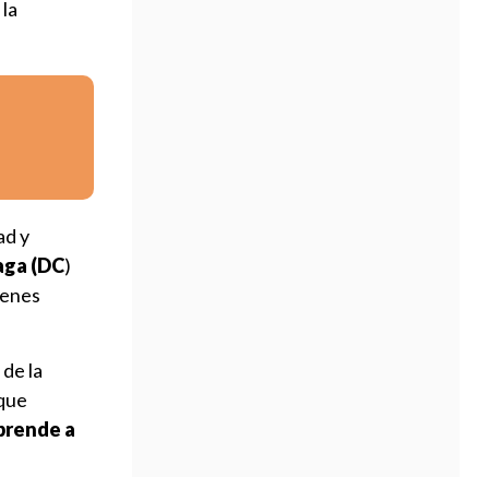
 la
ad y
aga (DC
)
ienes
 de la
rque
prende a