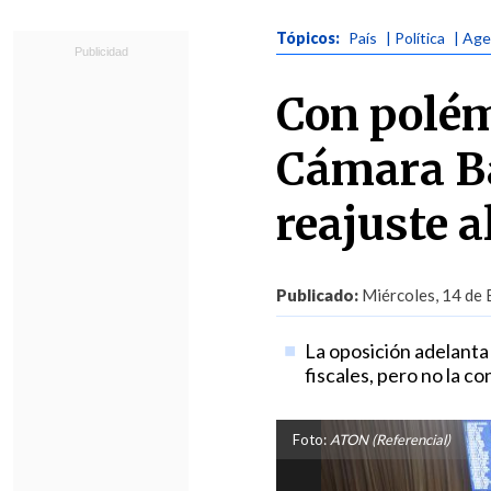
Tópicos:
País
| Política
| Age
Con polém
Cámara Ba
reajuste a
Publicado:
Miércoles, 14 de 
La oposición adelanta
fiscales, pero no la c
Foto:
ATON (Referencial)