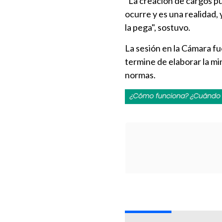
"La creación de cargos púb
ocurre y es una realidad,
la pega", sostuvo.
La sesión en la Cámara fu
termine de elaborar la mi
normas.