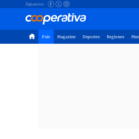
Síguenos:
País
Magazine
Deportes
Regiones
Mu