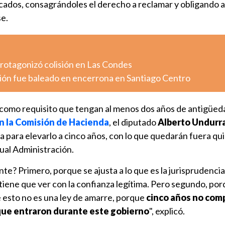
icados, consagrándoles el derecho a reclamar y obligando a
se.
otagonizó colisión en Las Condes
ión fue baleado en encerrona en Santiago Centro
a como requisito que tengan al menos dos años de antigüed
n la Comisión de Hacienda
, el diputado
Alberto Undurr
ala para elevarlo a cinco años, con lo que quedarán fuera qu
ual Administración.
te? Primero, porque se ajusta a lo que es la jurisprudencia
tiene que ver con la confianza legítima. Pero segundo, po
 esto no es una ley de amarre, porque
cinco años no com
que entraron durante este gobierno
", explicó.