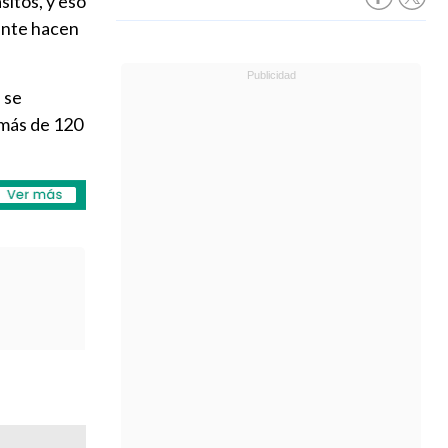
sitos, y eso
mente hacen
 se
 más de 120