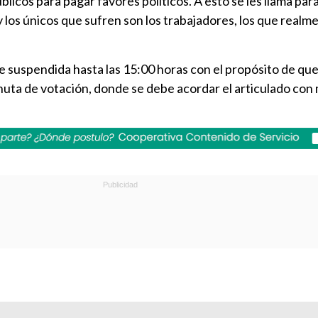
licos para pagar favores políticos. A esto se les llama pará
 y los únicos que sufren son los trabajadores, los que real
e suspendida hasta las 15:00 horas con el propósito de que
nuta de votación, donde se debe acordar el articulado con