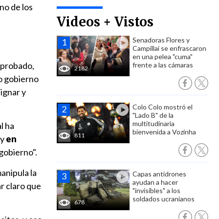
no de los
Videos + Vistos
Senadoras Flores y
Campillai se enfrascaron
en una pelea "cuma"
 aprobado,
frente a las cámaras
2182
o gobierno
ignar y
Colo Colo mostró el
"Lado B" de la
multitudinaria
l ha
bienvenida a Vozinha
811
 y
en
gobierno".
manipula la
Capas antidrones
ayudan a hacer
ar claro que
"invisibles" a los
soldados ucranianos
678