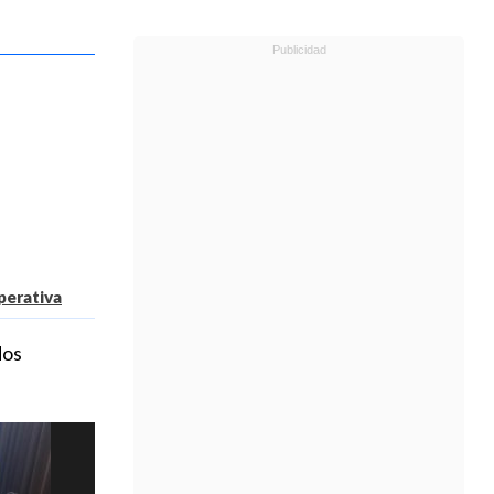
perativa
dos