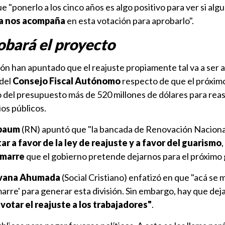
 "ponerlo a los cinco años es algo positivo para ver si algu
ha nos acompaña
en esta votación para aprobarlo".
obará el proyecto
ión han apuntado que el reajuste propiamente tal va a ser
 del
Consejo Fiscal Autónomo
respecto de que el próxim
 del presupuesto más de 520 millones de dólares para reas
ios públicos.
rbaum
(RN) apuntó que "la bancada de Renovación Naciona
ar a favor de la ley de reajuste y a favor del guarismo
,
amarre
que el gobierno pretende dejarnos para el próximo 
vana Ahumada
(Social Cristiano) enfatizó en que "acá se 
amarre' para generar esta división. Sin embargo, hay que dej
 votar el reajuste a los trabajadores"
.