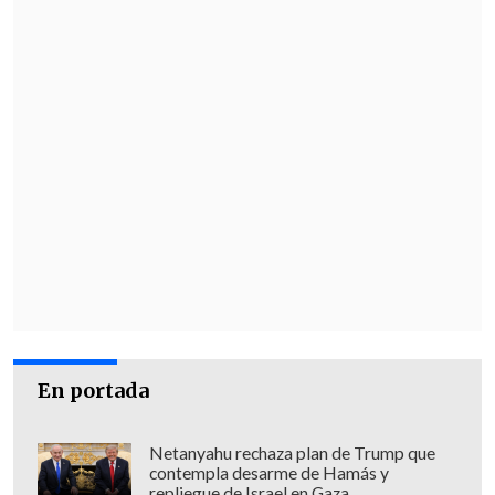
La parlamentaria encaró a la secretaria
de Estado: "Cuando uno vota distinto,
uno piensa distinto y quiere aportar en
un tema tan importante
no es bueno que
usted salga y diga un garabato a los
diputados que están ahí y pensaron
distinto
".
"
No he dicho ningún garabato
",
respondió Matthei, ante lo que
Sepúlveda insistió que "yo la vi" y que
"hay cámaras".
En portada
Netanyahu rechaza plan de Trump que
contempla desarme de Hamás y
repliegue de Israel en Gaza