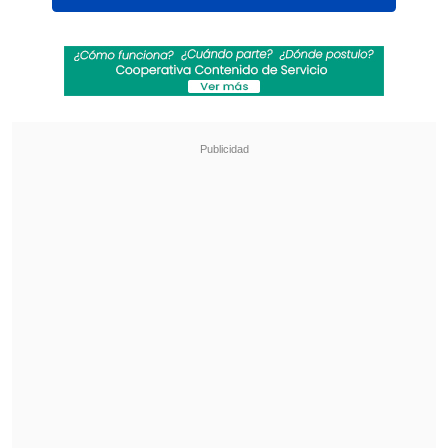
El diptuado Andrade acusó a la ministra
Matthei de decirle "conchesumadre".
(Video: 24 Horas)
El diputado
Marco Antonio Núñez
(PPD),
fustigó a la ministra del Trabajo Evelyn
Matthei, a quien acusó de emitir un
insulto de "grueso calibre" al término de
la sesión de la Cámara al diputado
Osvaldo Andrade.
Núñez aseveró que "esperamos que el
Presidente la reprenda", y advirtió que
la