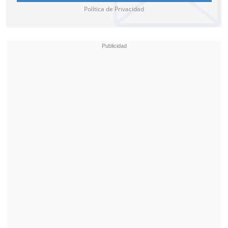
Política de Privacidad
Terminada la sesión, en que se aprobó
una indicación de Andrade para impedir
la asociación de mutualidades, que a
juicio del Ejecutivo pone en riesgo la
sobrevivencia de estos centros
asistenciales en regiones, se produjo un
áspero diálogo entre la diputada
independiente Alejandra Sepúlveda y la
ministra Matthei
.