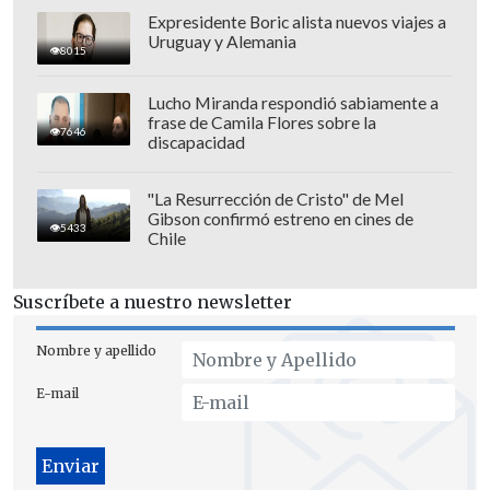
Expresidente Boric alista nuevos viajes a
no se puede aceptar el "faltar el respeto
Uruguay y Alemania
sólo por pensar distinto" y negar ante
8015
las cámaras el insulto.
Lucho Miranda respondió sabiamente a
frase de Camila Flores sobre la
Mucho más directo fue el presidente del
7646
discapacidad
Partido Socialista, receptor del supuesto
insulto, quien en plena sesión pidió la
"La Resurrección de Cristo" de Mel
Gibson confirmó estreno en cines de
palabra para afirmar que "
no acepto que
5433
Chile
una ministra de Estado me diga
'conchesumadre' en esta sala
. Eso es lo
Suscríbete a nuestro newsletter
único que quiero decir".
Nombre y apellido
E-mail