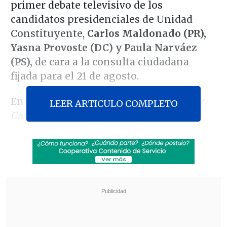
primer debate televisivo de los
candidatos presidenciales de Unidad
Constituyente,
Carlos Maldonado (PR),
Yasna Provoste (DC) y Paula Narváez
(PS),
de cara a la consulta ciudadana
fijada para el 21 de agosto.
En la transmisión conjunta de
La Red y
LEER ARTICULO COMPLETO
Canal 13
, Maldonado insistió en su
molestia por la no realización de una
primaria tradicional, indicando que "yo
le quiero agradecer a la senadora
Provoste su sacrificio de seguir
manteniendo la presidencia del Senado.
Yo hubiera preferido que lo hubiera
hecho el 19 de mayo y que hubiera