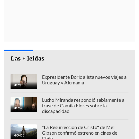
una primaria a pulso, perdiendo todo el
espacio y la oportunidad de una primaria
legal como corresponde".
Posteriormente, Provoste recalcó que "yo
nunca esperé tener un alto honor de ser
precandidata presidencial, pero
Las + leídas
pareciera que
aquí hay quienes
permanentemente quieren utilizar un
lenguaje agresivo, agresivo con las
Expresidente Boric alista nuevos viajes a
Uruguay y Alemania
mujeres,
agresivo con los procesos de
7988
escucha, con los procesos de reflexión y
Lucho Miranda respondió sabiamente a
con los tiempos de la ciudadanía".
frase de Camila Flores sobre la
7523
discapacidad
"La Resurrección de Cristo" de Mel
Gibson confirmó estreno en cines de
5406
Chile