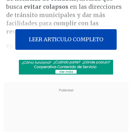
busca
evitar colapsos
en las direcciones
de tránsito municipales y dar más
facilidades para
cumplir con las
restricciones de movilidad vigentes
.
LEER ARTICULO COMPLETO
En detalle, la Cámara Alta aprobó -de
manera unánime-
la prórroga por dos
años
de la vigencia de todas las licencias
de conductor cuyo control debía
realizarse durante el año pasado.
Revisa también
Parlamentarios oficialistas piden "esclarecer"
caso de chileno expulsado de Israel
El mercado alemán, puerta para posicionar