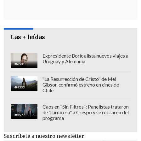
consignada en el documento".
Las + leídas
Expresidente Boric alista nuevos viajes a
Uruguay y Alemania
6901
"La Resurrección de Cristo" de Mel
Gibson confirmó estreno en cines de
4333
Chile
Caos en "Sin Filtros": Panelistas trataron
de "carnicero" a Crespo y se retiraron del
"Para el caso de las licencias
3977
programa
profesionales y aquellas que se hayan
otorgado conforme al inciso final del
Suscríbete a nuestro newsletter
artículo 22,
su renovación se otorgará