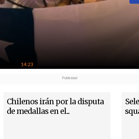
14:23
Chilenos irán por la disputa
Sel
de medallas en el...
squa