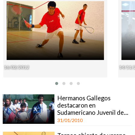
16/02/2012
14/11/
Hermanos Gallegos
destacaron en
Sudamericano Juvenil de...
31/01/2010