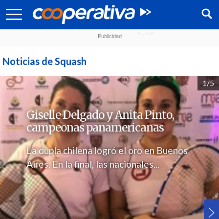
Noticias de Squash
1/5
Giselle Delgado y Anita Pinto,
campeonas panamericanas
La dupla chilena logró el oro en Buenos
Aires. En la final, las nacionales...
Síguenos: