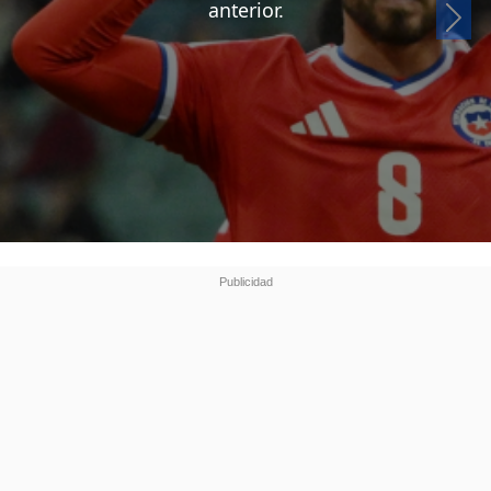
Si
anterior.