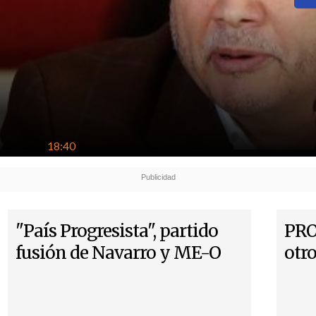
18:40
"País Progresista", partido
PRO
fusión de Navarro y ME-O
otro