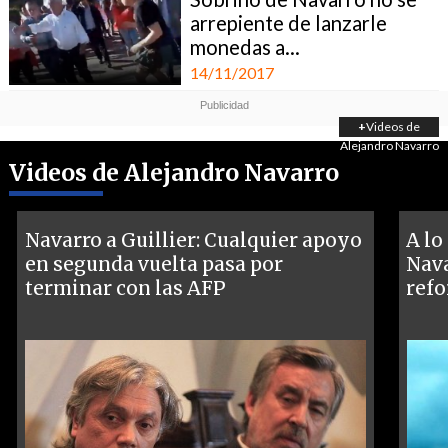
arrepiente de lanzarle
monedas a...
14/11/2017
+
Videos de
Alejandro Navarro
Videos de Alejandro Navarro
Navarro a Guillier: Cualquier apoyo
A lo
en segunda vuelta pasa por
Nava
terminar con las AFP
ref