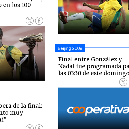
o en los 100
Beijing 2008
Final entre González y
Nadal fue programada p
las 03:30 de este doming
era de la final:
ento muy
mí"