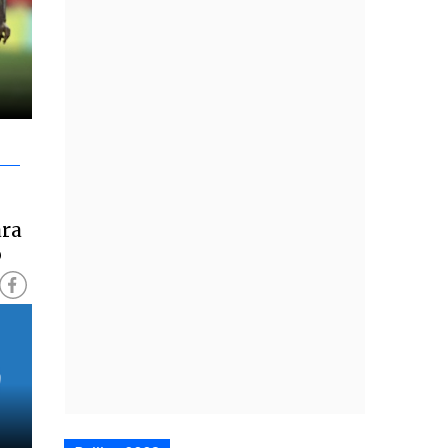
ara
o