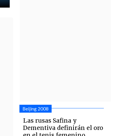
Beijing 2008
Las rusas Safina y
Dementiva definirán el oro
en el tenis femenino