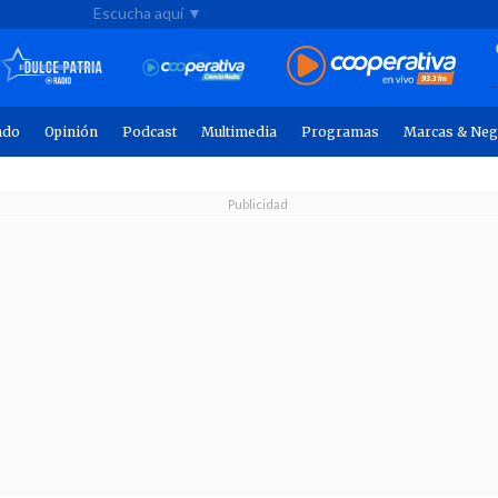
Escucha aquí ▼
ndo
Opinión
Podcast
Multimedia
Programas
Marcas & Neg