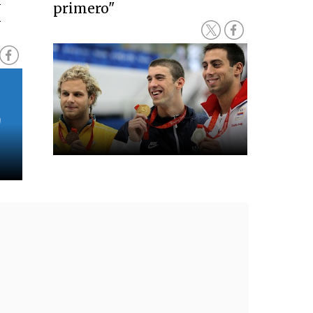
n
primero"
n