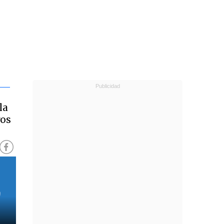
la
ros