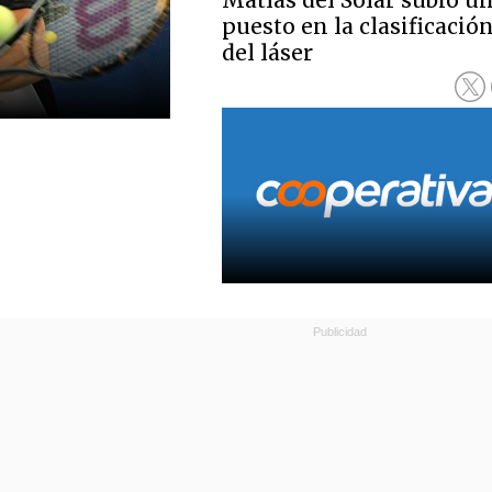
Matías del Solar subió u
puesto en la clasificació
del láser