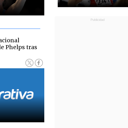
acional
e Phelps tras