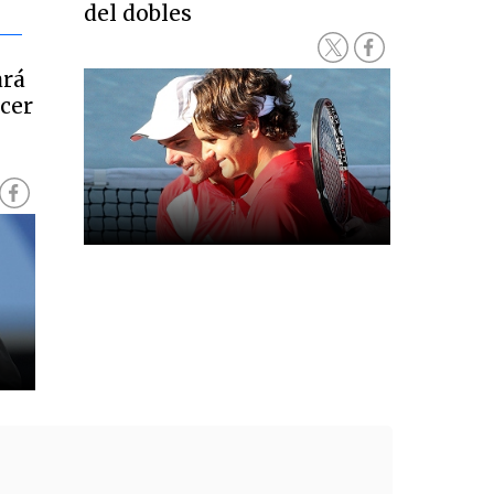
del dobles
ará
acer