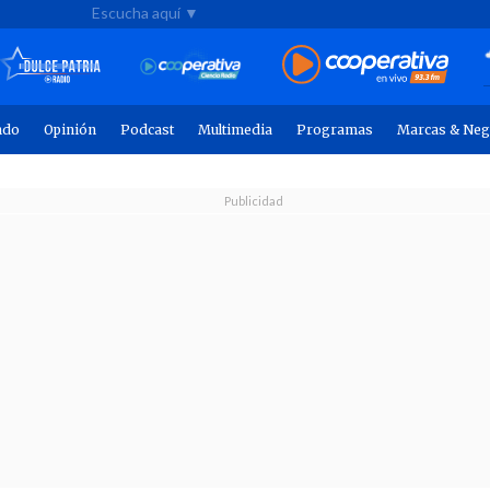
Escucha aquí ▼
ndo
Opinión
Podcast
Multimedia
Programas
Marcas & Neg