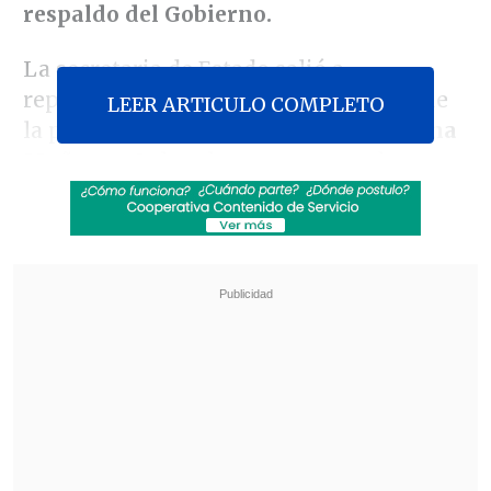
respaldo del Gobierno.
La secretaria de Estado salió a
representar al Ejecutivo después de que
LEER ARTICULO COMPLETO
la presidenta de la Cámara Alta,
Adriana
Muñoz
, señalara la semana pasada que
preferiría "cometer un sacrilegio con la
Constitución y ser destituida"
antes que
declarar la inadmisibilidad de la
iniciativa
, que
al requerir gasto público
podría ser declarada inadmisible
.
Revisa también
Tras exitoso ahorro de energía, la NASA
extendió la vida útil de la Voyager 2