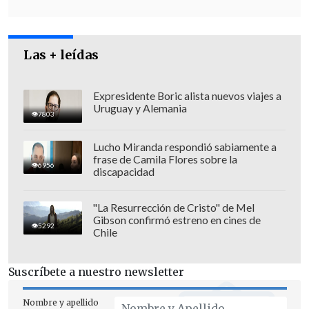
propuso.
Las + leídas
Expresidente Boric alista nuevos viajes a
Uruguay y Alemania
7803
Lucho Miranda respondió sabiamente a
frase de Camila Flores sobre la
6956
discapacidad
"La Resurrección de Cristo" de Mel
Gibson confirmó estreno en cines de
5292
Chile
Para la autoridad, un ejemplo de aquello
sería "
potenciando el trabajo a
Suscríbete a nuestro newsletter
distancia o potenciando en esos casos la
suspensión de la relación laboral y que
Nombre y apellido