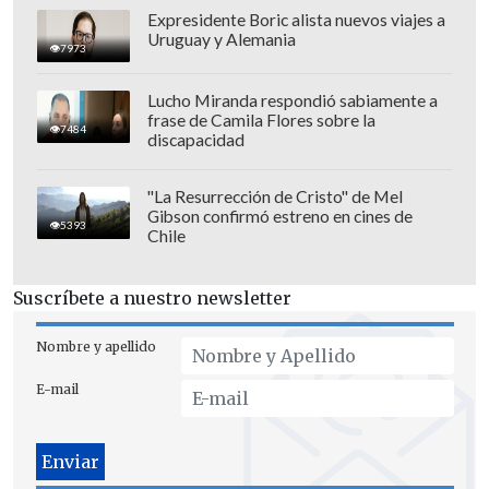
Expresidente Boric alista nuevos viajes a
Uruguay y Alemania
7973
Lucho Miranda respondió sabiamente a
También aseguran que los niños
frase de Camila Flores sobre la
7484
expuestos al humo del tabaco en el
discapacidad
hogar son más propensos a mostrar
determinados cambios en el epigenoma,
"La Resurrección de Cristo" de Mel
Gibson confirmó estreno en cines de
los cuales pueden
alterar la manera en
5393
Chile
que los genes se expresan.
Suscríbete a nuestro newsletter
Dichas alteraciones epigenéticas podrían
influir en el
desarrollo de enfermedades
Nombre y apellido
en el futuro
, sostienen los
E-mail
investigadores del ISGlobal.
El ADN, un libro de
instrucciones para el cuerpo