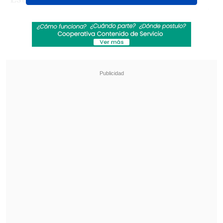
estudio liderado por el Instituto de Salud
Global de Barcelona (ISGlobal), en
España, que ha sido publicado en la
revista
Environment International.
Revisa también
El cáncer que padece Joe Biden es "muy
doloroso y debilitante", reveló su hijo
Tras exitoso ahorro de energía, la NASA
extendió la vida útil de la Voyager 2
Los investigadores del estudio resaltan
en sus conclusiones la
necesidad de
reducir la exposición al tabaquismo