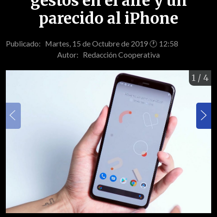
gestos en el aire y un
parecido al iPhone
Publicado: Martes, 15 de Octubre de 2019 🕐 12:58
Autor:
Redacción Cooperativa
1
/ 4